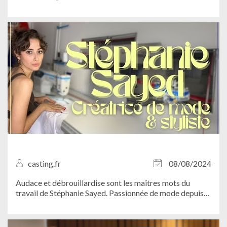
Ce projet reflète à merveille l'univers artistique du jeune
niçois, mêlant romantisme, sensibilité et sincérité grâce à
des compositions...
casting.fr
08/08/2024
Audace et débrouillardise sont les maîtres mots du
travail de Stéphanie Sayed. Passionnée de mode depuis
son plus jeune âge, la fondatrice de la marque Sayed
puise son inspiration dans son vécu afin de créer des
pièces uniques et avant-gardistes...