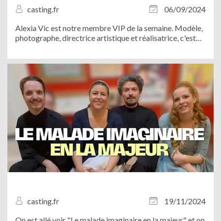
casting.fr
06/09/2024
Alexia Vic est notre membre VIP de la semaine. Modèle,
photographe, directrice artistique et réalisatrice, c'est
une artiste innovante qui n’hésite pas à mettre son talent
au service des autres. Son truc à elle, c’est la
photographie. Découvrez...
casting.fr
19/11/2024
On est allé voir "Le malade imaginaire en la majeur" et on