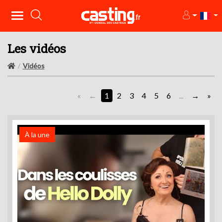
Les vidéos
Vidéos
«
1
2
3
4
5
6
...
»
À la une