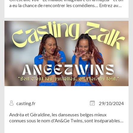
a eu la chance de rencontrer les comédiens… Entrez avec
nous dans les coulisses ! Venez découvrir un grand
classique de la langue française revisité en comédie
musicale !
casting.fr
29/10/2024
Andréa et Géraldine, les danseuses belges mieux
connues sous le nom d'An&Ge Twins, sont inséparables,
que ce soit dans la vie ou sur scène. Chorés millimétrées,
looks identiques, même coupe de cheveux : impossible