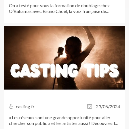
On a testé pour vous la formation de doublage chez
O’Bahamas avec Bruno Choël, la voix française de
Johnny Depp ! À l’heure où le secteur du doublage se
mobilise contre l’utilisation de l’intelligence artificielle,
Casting.fr tient a apporter...
casting.fr
23/05/2024
« Les réseaux sont une grande opportunité pour aller
chercher son public » et les artistes aussi ! Découvrez le
conseil de Emma Krief, adepte des covers rap piano-voix