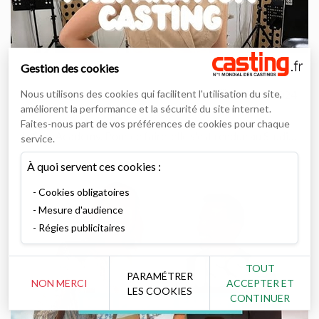
Gestion des cookies
Nous utilisons des cookies qui facilitent l'utilisation du site,
casting.fr
03/05/2024
améliorent la performance et la sécurité du site internet.
Notre envoyée spéciale Shany'z prépare son casting de
Faites-nous part de vos préférences de cookies pour chaque
la Star Academy. Pour ce faire, elle s'est rendue au Studio
service.
Bleu pour un cours de chant avec la coach vocale
Floriane Colson.
À quoi servent ces cookies :
Cookies obligatoires
Mesure d'audience
Régies publicitaires
TOUT
PARAMÉTRER
NON MERCI
ACCEPTER ET
LES COOKIES
CONTINUER