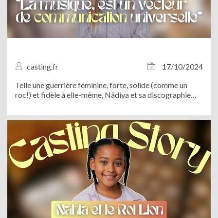
casting.fr
17/10/2024
Telle une guerrière féminine, forte, solide (comme un
roc!) et fidèle à elle-même, Nâdiya et sa discographie
indémodable nous ont éblouit le 4 octobre dernier lors
du concert “I Gotta Feeling” à Paris. Entre deux dates de
tournée dans toute la...