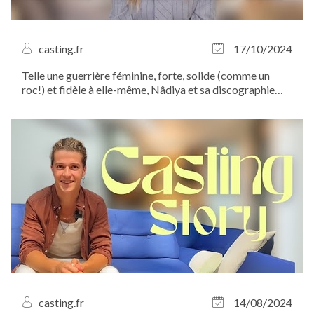
casting.fr
17/10/2024
Telle une guerrière féminine, forte, solide (comme un
roc!) et fidèle à elle-même, Nâdiya et sa discographie
indémodable nous ont éblouit le 4 octobre dernier lors
du concert “I Gotta Feeling” à Paris. Entre deux dates de
tournée dans toute la...
casting.fr
14/08/2024