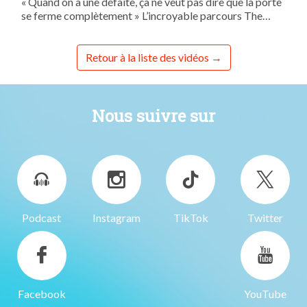
« Quand on a une défaite, ça ne veut pas dire que la porte
se ferme complètement » L’incroyable parcours The
Voice de Josiane, et en famille en plus !
Retour à la liste des vidéos
Nous suivre sur
Podcast
Instagram
TikTok
Twitter
Facebook
YouTube