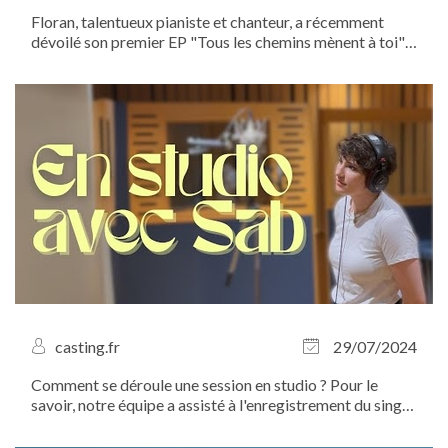
Floran, talentueux pianiste et chanteur, a récemment
dévoilé son premier EP "Tous les chemins mènent à toi".
Ce projet reflète à merveille l'univers artistique du jeune
niçois, mêlant romantisme, sensibilité et sincérité grâce à
des compositions...
casting.fr
29/07/2024
Comment se déroule une session en studio ? Pour le
savoir, notre équipe a assisté à l'enregistrement du single
"Ça ira" de Sab au Studio Hauts de...