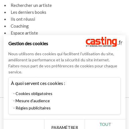
Rechercher un artiste
Les derniers books
Ils ont réussi
Coaching
Espace artiste
Gestion des cookies
Actualités
Actualités
Nous utilisons des cookies qui facilitent l'utilisation du site,
Vidéos
améliorent la performance et la sécurité du site internet.
Faites-nous part de vos préférences de cookies pour chaque
Interviews
service.
Nos interviews
À quoi servent ces cookies :
Lexique
Cookies obligatoires
Mesure d'audience
Mentions légales
Régies publicitaires
Conditions générales
RSS Syndication
TOUT
Nous contacter
PARAMÉTRER