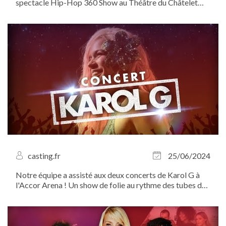
spectacle Hip-Hop 360 Show au Théâtre du Châtelet
pour assister aux répétitions. On en a profité pour en
savoir plus sur l’étonnante scénographie signée Julien
Mairesse et rencontrer les...
casting.fr
25/06/2024
Notre équipe a assisté aux deux concerts de Karol G à
l'Accor Arena ! Un show de folie au rythme des tubes de
la chanteuse colombienne. On a même pu rencontrer
certaines d’entre vous, toutes vêtues de rose pour
l’occasion.