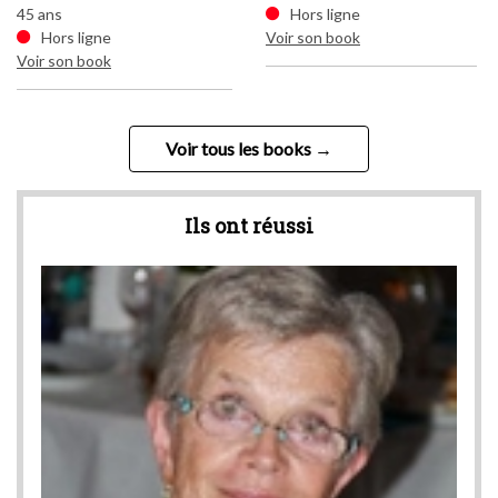
45 ans
Hors ligne
45
Hors ligne
Voir son book
Voir son book
Vo
Voir tous les books
Ils ont réussi