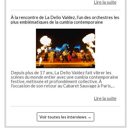
ite
Lire la suite
 les
À la rencontre de La Delio Valdez, l’un des orchestres les
À la
plus emblématiques de la cumbia contemporaine
plu
Depuis plus de 17 ans, La Delio Valdez fait vibrer les
Depu
ine
scènes du monde entier avec une cumbia contemporaine
scè
festive, métissée et profondément collective. À
fest
l’occasion de son retour au Cabaret Sauvage à Paris,
l’oc
ère
l’orchestre argentin revient sur son histoire, sa manière
l’or
de créer
de c
ite
Lire la suite
Voir toutes les interviews