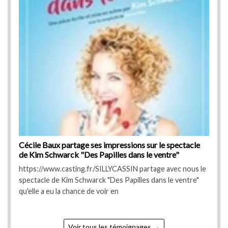
le
Cécile Baux partage ses impressions sur le spectacle
Céc
de Kim Schwarck "Des Papilles dans le ventre"
de 
s le
https://www.casting.fr/SILLYCASSIN partage avec nous le
http
e"
spectacle de Kim Schwarck "Des Papilles dans le ventre"
spec
qu'elle a eu la chance de voir en
qu'e
Voir tous les témoignages