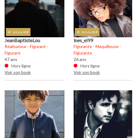
Artiste
V.I.P
Artiste
V.I.P
JeanBaptisteLou
ines_el99
J
Réalisateur - Figurant -
Figurante - Maquilleuse -
Ré
Figurant
Figurante
Fi
47 ans
26 ans
47
Hors ligne
Hors ligne
Voir son book
Voir son book
Vo