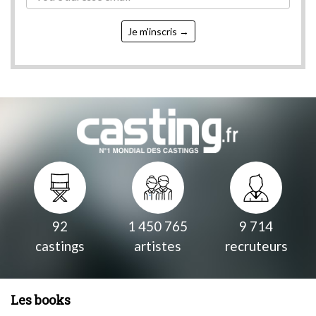
Je m'inscris
92
1 450 765
9 714
castings
artistes
recruteurs
Les books