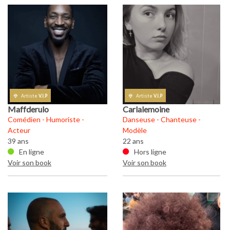
Artiste
V.I.P
Artiste
V.I.P
Maffderulo
Carlalemoine
M
Comédien - Humoriste -
Danseuse - Chanteuse -
Co
Acteur
Modèle
Ac
39 ans
22 ans
39
En ligne
Hors ligne
Voir son book
Voir son book
Vo