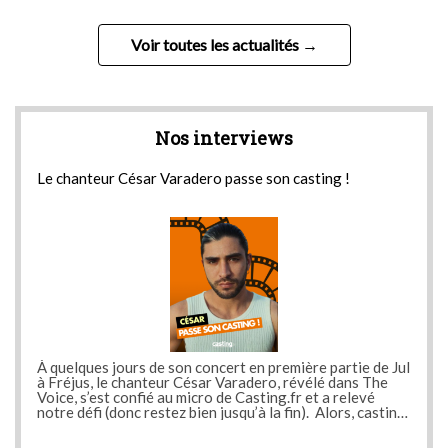
Voir toutes les actualités
Nos interviews
Le chanteur César Varadero passe son casting !
Le 
 Jul
À quelques jours de son concert en première partie de Jul
À qu
e
à Fréjus, le chanteur César Varadero, révélé dans The
à Fr
Voice, s’est confié au micro de Casting.fr et a relevé
Voic
notre défi (donc restez bien jusqu’à la fin). Alors, casting
notre
réussi
réus