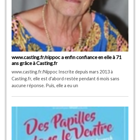
1
www.casting.fr/nippoc a enfin confiance en elle à 71
www
ans grâce à Casting.fr
ans 
www.casting.fr/Nippoc Inscrite depuis mars 2013 à
www.cast
Casting.fr, elle est d'abord restée pendant 6 mois sans
Cast
aucune réponse. Puis, elle a eu un
aucu