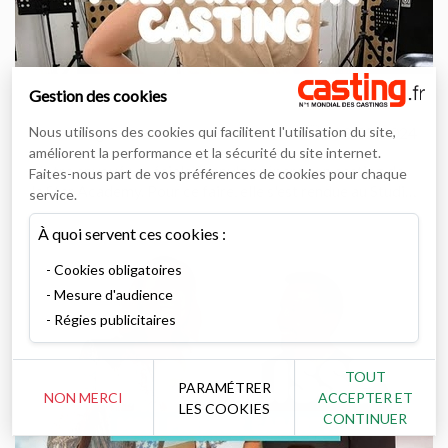
Gestion des cookies
Nous utilisons des cookies qui facilitent l'utilisation du site,
casting.fr
03/05/2024
améliorent la performance et la sécurité du site internet.
Notre envoyée spéciale Shany'z prépare son casting de
Faites-nous part de vos préférences de cookies pour chaque
la Star Academy. Pour ce faire, elle s'est rendue au Studio
service.
Bleu pour un cours de chant avec la coach vocale
Floriane Colson.
À quoi servent ces cookies :
Cookies obligatoires
Mesure d'audience
Régies publicitaires
TOUT
PARAMÉTRER
NON MERCI
ACCEPTER ET
LES COOKIES
CONTINUER