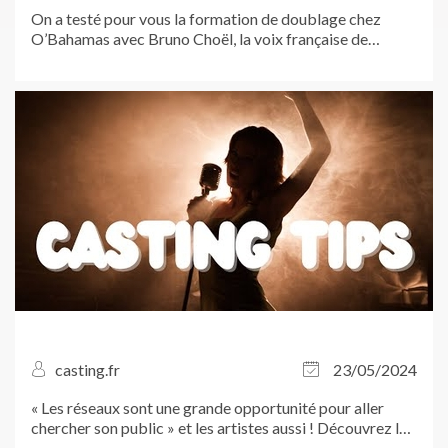
On a testé pour vous la formation de doublage chez
O’Bahamas avec Bruno Choël, la voix française de
Johnny Depp ! À l’heure où le secteur du doublage se
mobilise contre l’utilisation de l’intelligence artificielle,
Casting.fr tient a apporter...
casting.fr
23/05/2024
« Les réseaux sont une grande opportunité pour aller
chercher son public » et les artistes aussi ! Découvrez le
conseil de Emma Krief, adepte des covers rap piano-voix