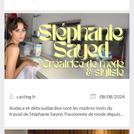
Ce projet reflète à merveille l'univers artistique du jeune
niçois, mêlant romantisme, sensibilité et sincérité grâce à
des compositions...
casting.fr
08/08/2024
Audace et débrouillardise sont les maîtres mots du
travail de Stéphanie Sayed. Passionnée de mode depuis
son plus jeune âge, la fondatrice de la marque Sayed
puise son inspiration dans son vécu afin de créer des
pièces uniques et avant-gardistes...