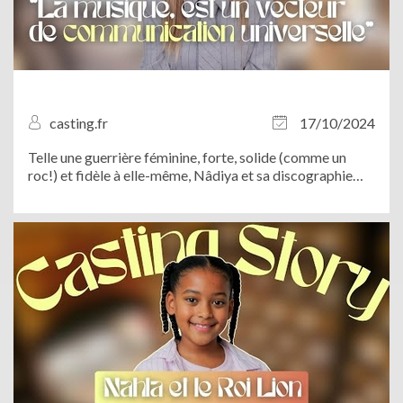
casting.fr
17/10/2024
Telle une guerrière féminine, forte, solide (comme un
roc!) et fidèle à elle-même, Nâdiya et sa discographie
indémodable nous ont éblouit le 4 octobre dernier lors
du concert “I Gotta Feeling” à Paris. Entre deux dates de
tournée dans toute la...