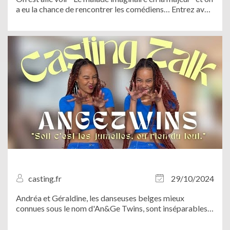
a eu la chance de rencontrer les comédiens… Entrez avec
nous dans les coulisses ! Venez découvrir un grand
classique de la langue française revisité en comédie
musicale !
casting.fr
29/10/2024
Andréa et Géraldine, les danseuses belges mieux
connues sous le nom d'An&Ge Twins, sont inséparables,
que ce soit dans la vie ou sur scène. Chorés millimétrées,
looks identiques, même coupe de cheveux : impossible