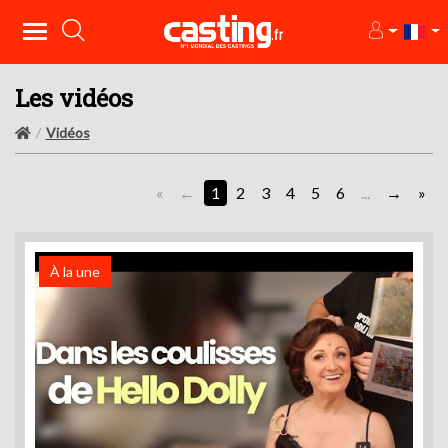
Les vidéos
Vidéos
«
1
2
3
4
5
6
...
»
À la une