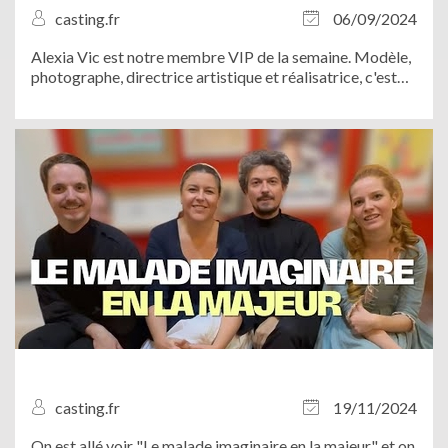
casting.fr
06/09/2024
Alexia Vic est notre membre VIP de la semaine. Modèle,
photographe, directrice artistique et réalisatrice, c'est
une artiste innovante qui n’hésite pas à mettre son talent
au service des autres. Son truc à elle, c’est la
photographie. Découvrez...
casting.fr
19/11/2024
On est allé voir "Le malade imaginaire en la majeur" et on