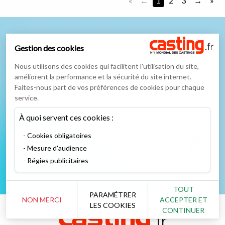
«
1
2
3
»
Nous suivre sur
Gestion des cookies
Nous utilisons des cookies qui facilitent l'utilisation du site,
améliorent la performance et la sécurité du site internet.
Faites-nous part de vos préférences de cookies pour chaque
service.
Podcast
Instagram
TikTok
Twitter
À quoi servent ces cookies :
Cookies obligatoires
Mesure d'audience
Régies publicitaires
Facebook
YouTube
TOUT
PARAMÉTRER
NON MERCI
ACCEPTER ET
LES COOKIES
CONTINUER