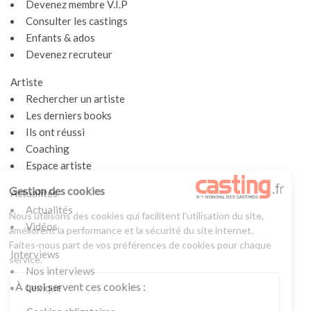
Devenez membre V.I.P
Consulter les castings
Enfants & ados
Devenez recruteur
Artiste
Rechercher un artiste
Les derniers books
Ils ont réussi
Coaching
Espace artiste
Gestion des cookies
Actualités
Actualités
Nous utilisons des cookies qui facilitent l'utilisation du site,
Vidéos
améliorent la performance et la sécurité du site internet.
Faites-nous part de vos préférences de cookies pour chaque
Interviews
service.
Nos interviews
À quoi servent ces cookies :
Lexique