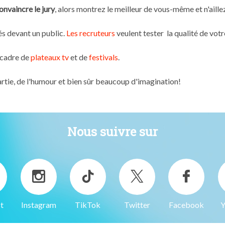
nvaincre le jury
, alors montrez le meilleur de vous-même et n'aillez
s devant un public.
Les recruteurs
veulent tester la qualité de votr
 cadre de
plateaux tv
et de
festivals
.
partie, de l'humour et bien sûr beaucoup d'imagination!
Nous suivre sur
t
Instagram
TikTok
Twitter
Facebook
Y