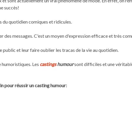
 et sont actuellement un vrai phénomène de mode. En effet, on rem
e succès!
es du quotidien comiques et ridicules.
sser des messages. C'est un moyen d'expression efficace et très co
e public et leur faire oublier les tracas de la vie au quotidien.
 humoristiques. Les
castings
humour
sont difficiles et une vérita
ain pour réussir un casting humour: