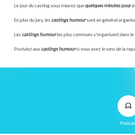
Le jour du casting vous n'aurez que
quelques minutes pour co
En plus du jury, les
castings humour
sont en général organisé
Les
castings humour
les plus communs s'organisent dans le
Postulez aux
castings humour
si vous avez le sens de la re
Gestion des cookies
Podcas
Nous utilisons des cookies qui facilitent l'utilisation du site,
améliorent la performance et la sécurité du site internet.