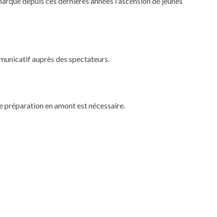
arque depuis ces dernières années l'ascension de jeunes
mmunicatif auprès des spectateurs.
ble préparation en amont est nécessaire.