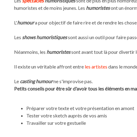
Les
spectacles
humoristiques
sont de plus en plus nombreux
humoristes et de moins jeunes. Les
humoristes
ont un énorm
L'
humour
a pour objectif de faire rire et de rendre les chos
Les
shows humoristiques
sont aussi un outil pour faire pa
Néanmoins, les
humoristes
sont avant tout là pour divertir l
Il existe un véritable affront entre
les artistes
dans le monde
Le
casting humour
ne s'improvise pas.
Petits conseils pour être sûr d'avoir tous les éléments en m
Préparer votre texte et votre présentation en amont
Tester votre sketch auprès de vos amis
Travailler sur votre gestuelle