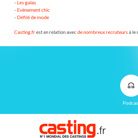
-
Les galas
-
Evènement chic
-
Défilé de mode
Casting.fr
est en relation avec
de nombreux recruteurs
à le
Gestion des cookies
Nous utilisons des cookies qui facilitent l'utilisation du site,
Podcas
améliorent la performance et la sécurité du site internet.
Faites-nous part de vos préférences de cookies pour chaque
service.
À quoi servent ces cookies :