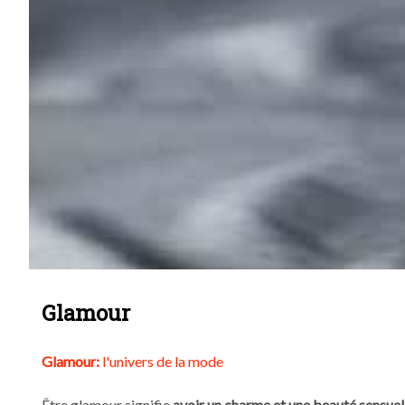
Glamour
Glamour:
l'univers de la mode
Être glamour signifie
avoir un charme et une beauté sensuel