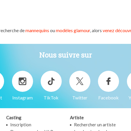
 recherche de
mannequins
ou
modèles glamour
, alors
venez découvr
Nous suivre sur
t
Instagram
TikTok
Twitter
Facebook
Y
Casting
Artiste
Inscription
Rechercher un artiste