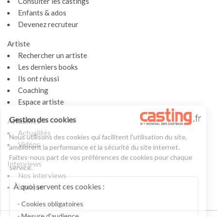
Consulter les castings
Enfants & ados
Devenez recruteur
Artiste
Rechercher un artiste
Les derniers books
Ils ont réussi
Coaching
Espace artiste
Gestion des cookies
Actualités
Actualités
Nous utilisons des cookies qui facilitent l'utilisation du site,
Vidéos
améliorent la performance et la sécurité du site internet.
Faites-nous part de vos préférences de cookies pour chaque
Interviews
service.
Nos interviews
À quoi servent ces cookies :
Lexique
Cookies obligatoires
Mesure d'audience