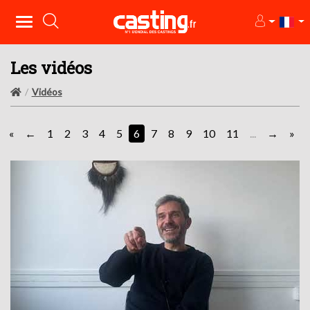
Les vidéos
Vidéos
«
1
2
3
4
5
6
7
8
9
10
11
...
»