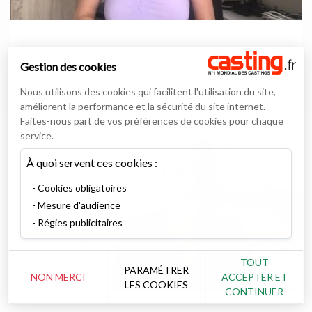
casting.fr
13/08/2021
Gestion des cookies
Jt des castings du 13 août avec la Radio du Cinéma
Nous utilisons des cookies qui facilitent l'utilisation du site,
améliorent la performance et la sécurité du site internet.
01:32
Faites-nous part de vos préférences de cookies pour chaque
service.
À quoi servent ces cookies :
Cookies obligatoires
Mesure d'audience
Régies publicitaires
TOUT
PARAMÉTRER
NON MERCI
ACCEPTER ET
LES COOKIES
CONTINUER