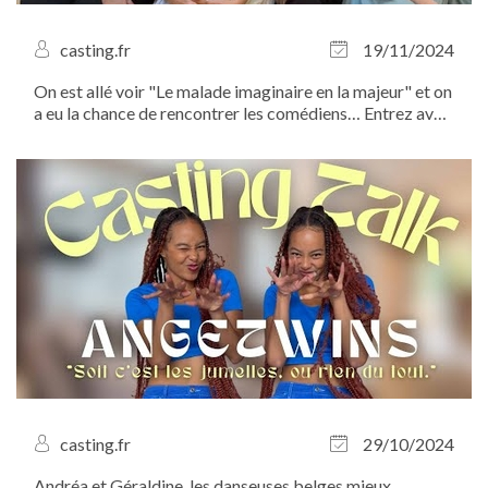
casting.fr
19/11/2024
On est allé voir "Le malade imaginaire en la majeur" et on
a eu la chance de rencontrer les comédiens… Entrez avec
nous dans les coulisses ! Venez découvrir un grand
classique de la langue française revisité en comédie
musicale !
casting.fr
29/10/2024
Andréa et Géraldine, les danseuses belges mieux