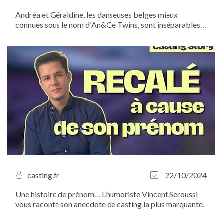
Andréa et Géraldine, les danseuses belges mieux
connues sous le nom d'An&Ge Twins, sont inséparables,
que ce soit dans la vie ou sur scène. Chorés millimétrées,
looks identiques, même coupe de cheveux : impossible
de ne pas les confondre ! À...
casting.fr
22/10/2024
Une histoire de prénom… L’humoriste Vincent Seroussi
vous raconte son anecdote de casting la plus marquante.