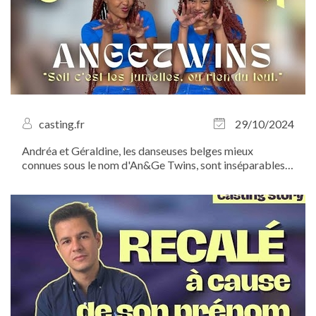
casting.fr
29/10/2024
Andréa et Géraldine, les danseuses belges mieux
connues sous le nom d'An&Ge Twins, sont inséparables,
que ce soit dans la vie ou sur scène. Chorés millimétrées,
looks identiques, même coupe de cheveux : impossible
de ne pas les confondre ! À...