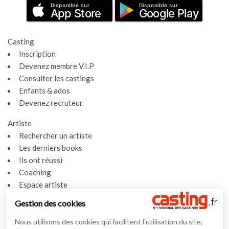
Disponible sur
Disponible sur
App Store
Google Play
Casting
Inscription
Devenez membre V.I.P
Consulter les castings
Enfants & ados
Devenez recruteur
Artiste
Rechercher un artiste
Les derniers books
Ils ont réussi
Coaching
Espace artiste
Gestion des cookies
Actualités
Actualités
Nous utilisons des cookies qui facilitent l'utilisation du site,