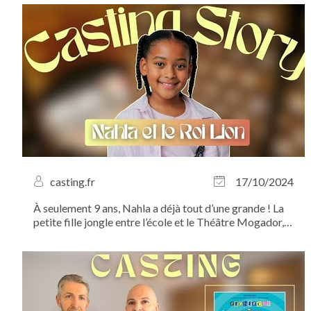
classique de la langue française revisité en comédie
musicale !
casting.fr
17/10/2024
À seulement 9 ans, Nahla a déjà tout d’une grande ! La
petite fille jongle entre l’école et le Théâtre Mogador,
où elle incarne Nala dans la comédie musicale à succès
“Le Roi Lion”