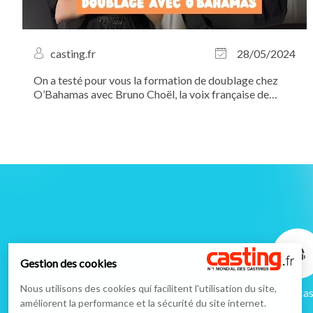
casting.fr
28/05/2024
On a testé pour vous la formation de doublage chez
O’Bahamas avec Bruno Choël, la voix française de
Johnny Depp ! À l’heure où le secteur du doublage se
mobilise contre l’utilisation de l’intelligence artificielle,
Casting.fr tient a apporter...
Gestion des cookies
Nous utilisons des cookies qui facilitent l'utilisation du site,
Podcas
améliorent la performance et la sécurité du site internet.