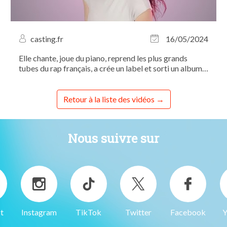
casting.fr
16/05/2024
Elle chante, joue du piano, reprend les plus grands
tubes du rap français, a crée un label et sorti un album
qu’elle a ensuite transformé en spectacle… Rencontre
avec la TRÈS productive Emma Krief...
Retour à la liste des vidéos
Nous suivre sur
t
Instagram
TikTok
Twitter
Facebook
Y