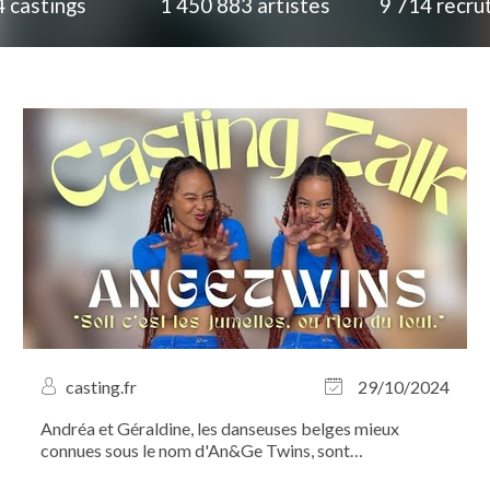
4
castings
1 450 883
artistes
9 714
recru
casting.fr
29/10/2024
Andréa et Géraldine, les danseuses belges mieux
connues sous le nom d'An&Ge Twins, sont
inséparables, que ce soit dans la vie ou sur scène.