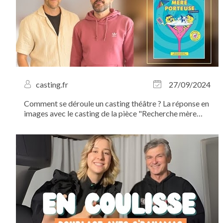
casting.fr
27/09/2024
Comment se déroule un casting théâtre ? La réponse en
images avec le casting de la pièce "Recherche mère
porteuse" que nous avons organisé avec Jérémy
Boutier et Nicolas Huan de la Compagnie Lâchez Prise
au Salon des Miroirs...