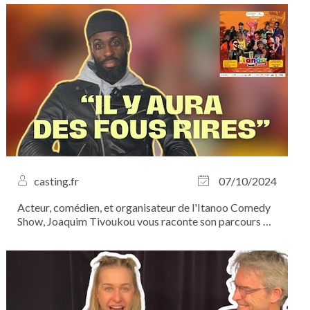
casting.fr
07/10/2024
Acteur, comédien, et organisateur de l'Itanoo Comedy
Show, Joaquim Tivoukou vous raconte son parcours et
vous invite à ne pas manquer ce rendez-vous
incontournable du stand-up. Le 20 octobre prochain,
venez assister à un show réinventé, plein de...