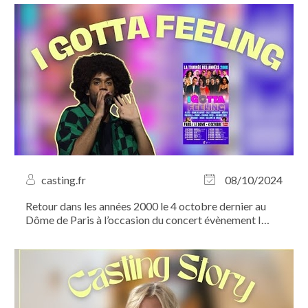
Chorés millimétrées, looks identiques, même coupe de
cheveux : impossible de ne pas les confondre ! À...
casting.fr
08/10/2024
Retour dans les années 2000 le 4 octobre dernier au
Dôme de Paris à l’occasion du concert évènement I
Gotta Feeling !