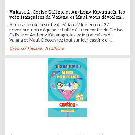
Vaiana 2 : Cerise Calixte et Anthony Kavanagh, les
voix françaises de Vaiana et Maui, vous dévoilent
les secrets de leur casting pour le film d'animation
À l’occasion de la sortie de Vaiana 2 le mercredi 27
le plus attendu de cette fin d'année
novembre, notre équipe est allée à la rencontre de Cerise
Calixte et Anthony Kavanagh, les voix françaises de
Vaiana et Maui. Découvrez tout sur leur casting ci-
dessous.
Cinéma / Théâtre
A l'affiche