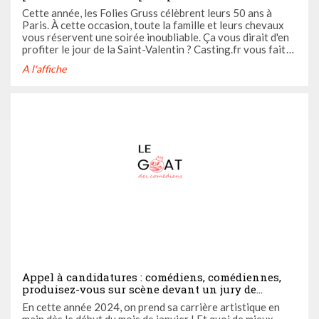
Valentin exceptionnelle
Cette année, les Folies Gruss célèbrent leurs 50 ans à
Paris. À cette occasion, toute la famille et leurs chevaux
vous réservent une soirée inoubliable. Ça vous dirait d'en
profiter le jour de la Saint-Valentin ? Casting.fr vous fait
gagner des invitations !
A l'affiche
Appel à candidatures : comédiens, comédiennes,
produisez-vous sur scène devant un jury de
professionnels et faites-vous connaître grâce au
En cette année 2024, on prend sa carrière artistique en
concours Goat des comédiens