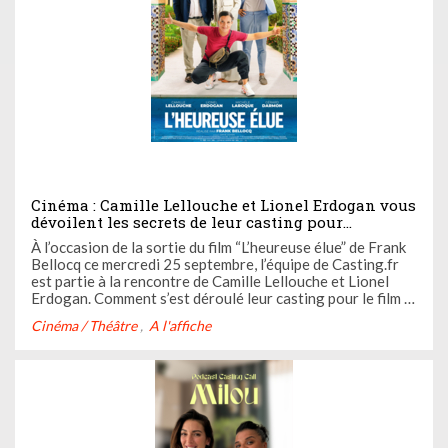
Cinéma : Camille Lellouche et Lionel Erdogan vous
dévoilent les secrets de leur casting pour
“L’heureuse élue”, en salle le 25 septembre
À l’occasion de la sortie du film “L’heureuse élue” de Frank
Bellocq ce mercredi 25 septembre, l’équipe de Casting.fr
est partie à la rencontre de Camille Lellouche et Lionel
Erdogan. Comment s’est déroulé leur casting pour le film ?
Comment sont-ils parvenus à incarner le duo de choc
Cinéma / Théâtre
A l'affiche
Fiona et Benoît ? La réponse ci-dessous.