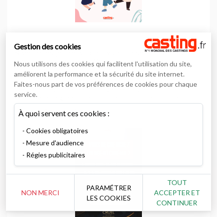
Gestion des cookies
Spectacles jeune public : voici la sélection des
spectacles favoris de Casting.fr à découvrir à
Nous utilisons des cookies qui facilitent l'utilisation du site,
partir du mois d'octobre à Paris
Après des vacances bien méritées, comédiens et
améliorent la performance et la sécurité du site internet.
comédiennes sont de retour dans les théâtres pour
Faites-nous part de vos préférences de cookies pour chaque
émerveiller vos enfants. Les vacances de la Toussaint
service.
approchent à grands pas et les artistes sont prêts à offrir
un show inoubliable aux petits et aux plus grands. Mais
Cinéma / Théâtre
A l'affiche
À quoi servent ces cookies :
alors, vers quel spectacle s'orienter ? La rédaction de
Casting.fr vous liste ...
Cookies obligatoires
Mesure d'audience
Régies publicitaires
TOUT
PARAMÉTRER
NON MERCI
ACCEPTER ET
LES COOKIES
CONTINUER