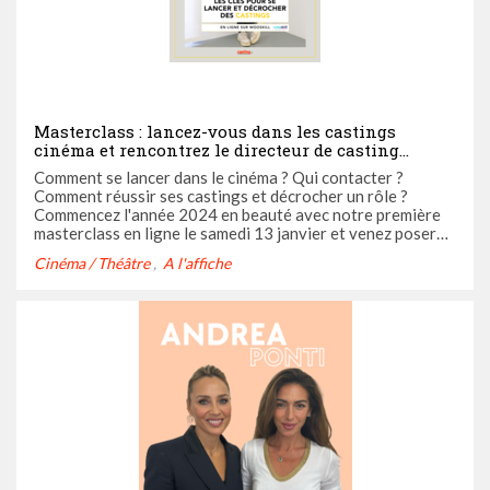
Masterclass : lancez-vous dans les castings
cinéma et rencontrez le directeur de casting
Stéphane Gaillard avec Casting.fr
Comment se lancer dans le cinéma ? Qui contacter ?
Comment réussir ses castings et décrocher un rôle ?
Commencez l'année 2024 en beauté avec notre première
masterclass en ligne le samedi 13 janvier et venez poser
toutes vos questions au directeur de casting cinéma
Cinéma / Théâtre
A l'affiche
Stéphane Gaillard.