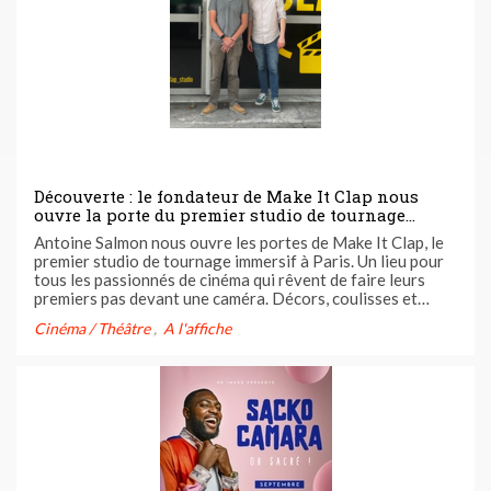
Découverte : le fondateur de Make It Clap nous
ouvre la porte du premier studio de tournage
immersif à Paris !
Antoine Salmon nous ouvre les portes de Make It Clap, le
premier studio de tournage immersif à Paris. Un lieu pour
tous les passionnés de cinéma qui rêvent de faire leurs
premiers pas devant une caméra. Décors, coulisses et
même salle de cinéma... Make It Clap vous offre une
Cinéma / Théâtre
A l'affiche
expérience unique en plein coeur de la capitale ! C'est aussi
...