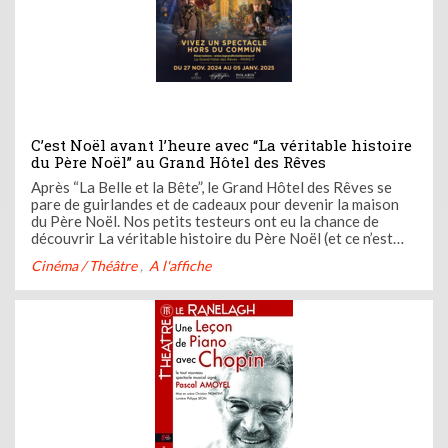
C’est Noël avant l’heure avec “La véritable histoire
du Père Noël” au Grand Hôtel des Rêves
Après “La Belle et la Bête”, le Grand Hôtel des Rêves se
pare de guirlandes et de cadeaux pour devenir la maison
du Père Noël. Nos petits testeurs ont eu la chance de
découvrir La véritable histoire du Père Noël (et ce n’est
pas que le titre). Découvrez quelques images de ce
Cinéma / Théâtre
A l'affiche
spectacle immersif féerique ci-dessous.