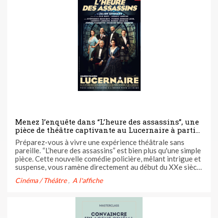
Menez l’enquête dans “L’heure des assassins”, une
pièce de théâtre captivante au Lucernaire à partir
du 25 octobre
Préparez-vous à vivre une expérience théâtrale sans
pareille. “L’heure des assassins” est bien plus qu'une simple
pièce. Cette nouvelle comédie policière, mêlant intrigue et
suspense, vous ramène directement au début du XXe siècle
dans l'univers feutré d'un théâtre londonien mythique. Le
Cinéma / Théâtre
A l'affiche
temps sera suspendu pour vous laisser vivre une aventure
...