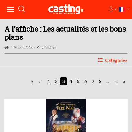
A l'affiche : Les actualités et les bons
plans
Actualités
A l'affiche
Catégories
«
1
2
3
4
5
6
7
8
...
»