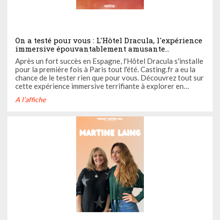
On a testé pour vous : L'Hôtel Dracula, l'expérience
immersive épouvantablement amusante
actuellement aux Galeries Montparnasse
Après un fort succès en Espagne, l'Hôtel Dracula s'installe
pour la première fois à Paris tout l'été. Casting.fr a eu la
chance de le tester rien que pour vous. Découvrez tout sur
cette expérience immersive terrifiante à explorer en
famille ou entre amis pour des frissons et fous rires
A l'affiche
garantis !