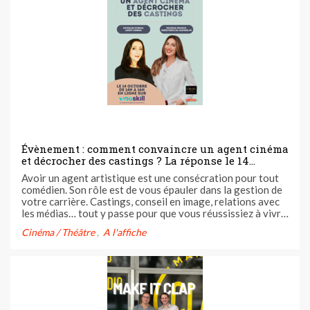
Évènement : comment convaincre un agent cinéma
et décrocher des castings ? La réponse le 14
octobre lors de notre masterclass en ligne avec
Avoir un agent artistique est une consécration pour tout
l'agent cinéma Nathalie Myriam
comédien. Son rôle est de vous épauler dans la gestion de
votre carrière. Castings, conseil en image, relations avec
les médias… tout y passe pour que vous réussissiez à vivre
du métier d’artiste. Mais comment démarcher un agent et
Cinéma / Théâtre
A l'affiche
le convaincre de vous défendre ? Nathalie Myriam, agent ...