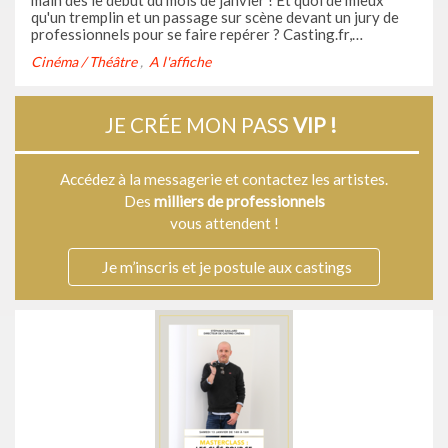
main dès le début du mois de janvier ! Et quoi de mieux
qu'un tremplin et un passage sur scène devant un jury de
professionnels pour se faire repérer ? Casting.fr,
partenaire de la première édition du concours Goat des
Cinéma / Théâtre
A l'affiche
comédiens, vous l'annonce : si vous accédez à la finale du
concours, ...
JE CRÉE MON PASS
VIP !
Accédez à la messagerie et contactez les artistes.
Des
milliers de professionnels
vous attendent !
Je m’inscris et je postule aux castings