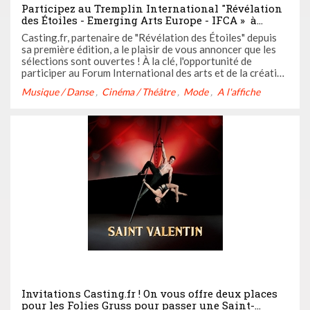
Participez au Tremplin International "Révélation
des Étoiles - Emerging Arts Europe - IFCA » à
Cannes, et rencontrez des agents et producteurs,
Casting.fr, partenaire de "Révélation des Étoiles" depuis
décrochez des bourses et des contrats en Europe et
sa première édition, a le plaisir de vous annoncer que les
aux États-Unis !
sélections sont ouvertes ! À la clé, l'opportunité de
participer au Forum International des arts et de la création
en mai 2024 à Cannes, de rencontrer des professionnels,
Musique / Danse
Cinéma / Théâtre
Mode
A l'affiche
agents et producteurs venus du monde entier. On vous dit
...
Invitations Casting.fr ! On vous offre deux places
pour les Folies Gruss pour passer une Saint-