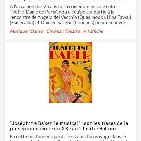
s'est déroulé le casting pour la comédie musicale
À l'occasion des 25 ans de la comédie musicale culte
"Notre-Dame de Paris", notre équipe est partie à la
rencontre de Angelo del Vecchio (Quasimodo), Hiba Tawaji
(Esmeralda) et Damien Sargue (Phoebus) pour découvrir
les anecdotes et conseils de casting qui vous serviront
Musique / Danse
Cinéma / Théâtre
A l'affiche
pour la réussite des vôtres.
"Joséphine Baker, le musical" : sur les traces de la
plus grande icône du XXe au Théâtre Bobino
En cette fin d'année, que diriez-vous d'un voyage dans le