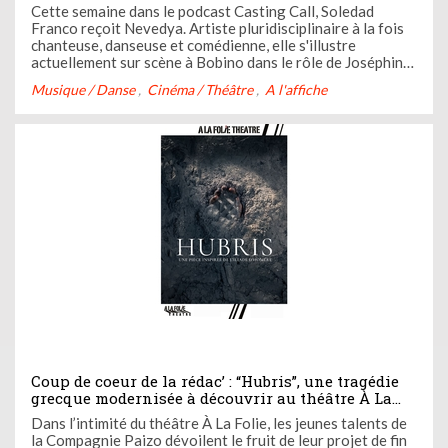
Cette semaine dans le podcast Casting Call, Soledad
Franco reçoit Nevedya. Artiste pluridisciplinaire à la fois
chanteuse, danseuse et comédienne, elle s'illustre
actuellement sur scène à Bobino dans le rôle de Joséphine
Baker. Comment Nevedya parvient-elle à redonner vie à
Musique / Danse
Cinéma / Théâtre
A l'affiche
cette icône ? La réponse dans ce nouvel épisode.
Coup de coeur de la rédac’ : “Hubris”, une tragédie
grecque modernisée à découvrir au théâtre À La
Folie Théâtre
Dans l’intimité du théâtre À La Folie, les jeunes talents de
la Compagnie Paizo dévoilent le fruit de leur projet de fin