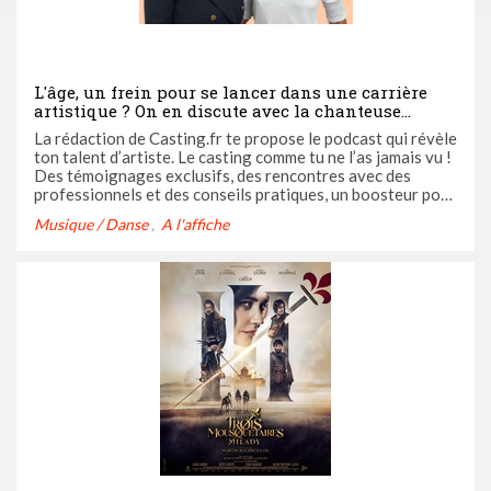
L'âge, un frein pour se lancer dans une carrière
artistique ? On en discute avec la chanteuse
Andréa Ponti dans le podcast Casting Call
La rédaction de Casting.fr te propose le podcast qui révèle
ton talent d’artiste. Le casting comme tu ne l’as jamais vu !
Des témoignages exclusifs, des rencontres avec des
professionnels et des conseils pratiques, un boosteur pour
ta carrière. Casting Call c’est ton nouveau coach audio.
Musique / Danse
A l'affiche
Ose devenir l’artiste que tu es avec Casting Call ! Dans ...