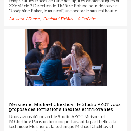
temps sur les traces de l'une des figures emblématiques du
XXe siècle ? Direction le Théâtre Bobino pour découvrir
"Joséphine Baker, le musical", un spectacle musical haut en
couleur qui rend hommage à celle que l'on surnommait
Musique / Danse
Cinéma / Théâtre
A l'affiche
"Tumpie".
Meisner et Michael Chekhov : le Studio AZOT vous
propose des formations inédites et innovantes
Nous avons découvert le Studio AZOT Meisner et
M.Chekhov Paris un lieu unique, faisant la part belle à la
technique Meisner et la technique Michael Chekhov et