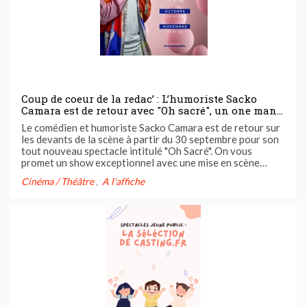
Coup de coeur de la redac’ : L’humoriste Sacko
Camara est de retour avec "Oh sacré", un one man
show solaire et décalé mis en scène par Rédouane
Le comédien et humoriste Sacko Camara est de retour sur
Bougheraba
les devants de la scène à partir du 30 septembre pour son
tout nouveau spectacle intitulé "Oh Sacré". On vous
promet un show exceptionnel avec une mise en scène
signée Redouane Bougheraba. Un mélange d’humour et de
Cinéma / Théâtre
A l'affiche
fraîcheur que Casting.fr vous recommande vivement.
Découvrez-en plus ...