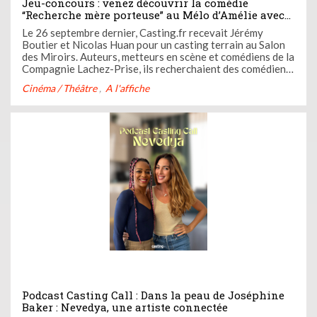
Jeu-concours : venez découvrir la comédie
“Recherche mère porteuse” au Mélo d’Amélie avec
Casting.fr
Le 26 septembre dernier, Casting.fr recevait Jérémy
Boutier et Nicolas Huan pour un casting terrain au Salon
des Miroirs. Auteurs, metteurs en scène et comédiens de la
Compagnie Lachez-Prise, ils recherchaient des comédiens
et comédiennes pour un spectacle que vous pouvez dès à
Cinéma / Théâtre
A l'affiche
présent découvrir au Mélo d’Amélie : Recherche Mère
Porteuse.
Podcast Casting Call : Dans la peau de Joséphine
Baker : Nevedya, une artiste connectée