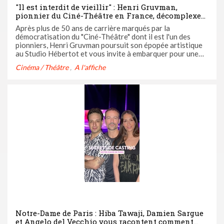
"Il est interdit de vieillir" : Henri Gruvman,
pionnier du Ciné-Théâtre en France, décomplexe
l'âge au Studio Hébertot.
Après plus de 50 ans de carrière marqués par la
démocratisation du "Ciné-Théâtre" dont il est l'un des
pionniers, Henri Gruvman poursuit son épopée artistique
au Studio Hébertot et vous invite à embarquer pour une
réflexion autour de l'âge avec "Il est interdit de vieillir",
Cinéma / Théâtre
A l'affiche
une pièce à retrouver jusqu'au 7 février.
Notre-Dame de Paris : Hiba Tawaji, Damien Sargue
et Angelo del Vecchio vous racontent comment