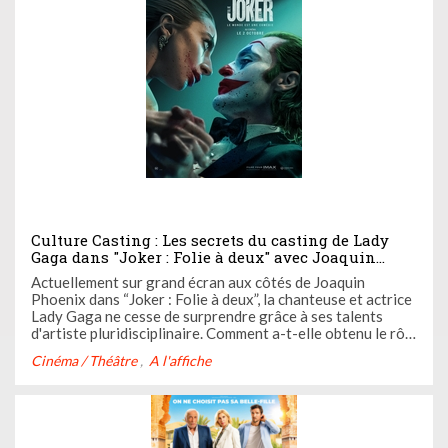
Culture Casting : Les secrets du casting de Lady
Gaga dans "Joker : Folie à deux" avec Joaquin
Phoenix
Actuellement sur grand écran aux côtés de Joaquin
Phoenix dans “Joker : Folie à deux”, la chanteuse et actrice
Lady Gaga ne cesse de surprendre grâce à ses talents
d'artiste pluridisciplinaire. Comment a-t-elle obtenu le rôle
? La directrice de casting du film a dévoilé les secrets du
Cinéma / Théâtre
A l'affiche
casting, on vous dit tout ci-dessous !