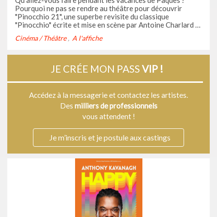
Qu'allez-vous faire pendant les vacances de Pâques ?
vacances scolaires
Pourquoi ne pas se rendre au théâtre pour découvrir
"Pinocchio 21", une superbe revisite du classique
"Pinocchio" écrite et mise en scène par Antoine Charlard ?
C'est à découvrir en famille du 12 au 27 avril à l'Espace
Cinéma / Théâtre
A l'affiche
Paris Plaine. Casting.fr vous y invite !
JE CRÉE MON PASS
VIP !
Accédez à la messagerie et contactez les artistes.
Des
milliers de professionnels
vous attendent !
Je m’inscris et je postule aux castings