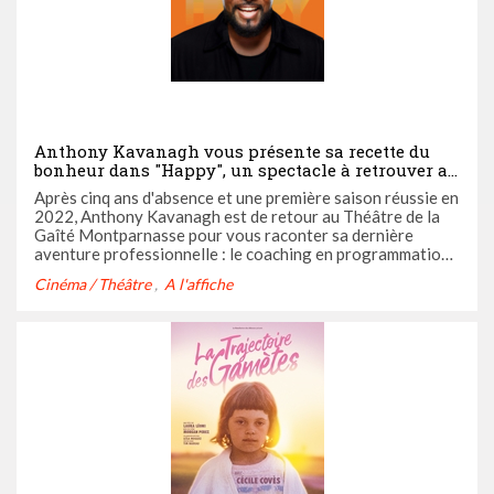
Anthony Kavanagh vous présente sa recette du
bonheur dans "Happy", un spectacle à retrouver au
Théâtre de la Gaité Montparnasse jusqu'au 1er
Après cinq ans d'absence et une première saison réussie en
juillet
2022, Anthony Kavanagh est de retour au Théâtre de la
Gaîté Montparnasse pour vous raconter sa dernière
aventure professionnelle : le coaching en programmation
neurolinguistique. Un spectacle qui va vous rendre
Cinéma / Théâtre
A l'affiche
"Happy" à coup sûr.