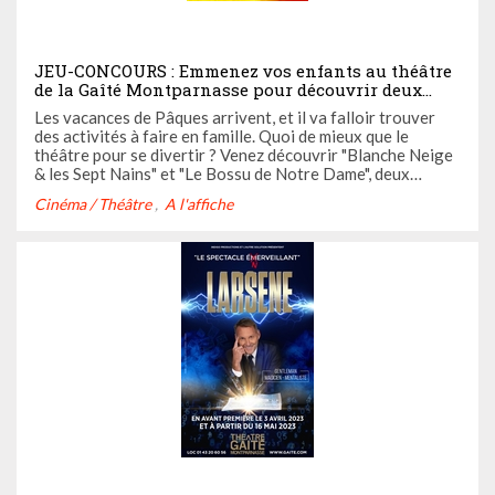
JEU-CONCOURS : Emmenez vos enfants au théâtre
de la Gaîté Montparnasse pour découvrir deux
spectacles jeune public : "Blanche Neige & les Sept
Les vacances de Pâques arrivent, et il va falloir trouver
Nains" et "Le Bossu de Notre Dame"
des activités à faire en famille. Quoi de mieux que le
théâtre pour se divertir ? Venez découvrir "Blanche Neige
& les Sept Nains" et "Le Bossu de Notre Dame", deux
créations d'Olivier Solivérès inspirées des histoires
Cinéma / Théâtre
A l'affiche
préférées de vos enfants à la Gaîté Montparnasse.