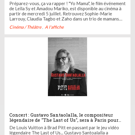
mercredi 5 juillet
Préparez-vous, ça va rapper ! "Yo Mama", le film événement
de Leïla Sy et Amadou Mariko, est disponible au cinéma à
partir de mercredi 5 juillet. Retrouvez Sophie-Marie
Larrouy, Claudia Tagbo et Zaho dans un trio de mamans
rappeuses. Casting.fr vous propose de découvrir le film. Ça
Cinéma / Théâtre
A l'affiche
vous intéresse ? Pour gagner vos invitations, participez à
...
Concert : Gustavo Santaolalla, le compositeur
légendaire de "The Last of Us", sera à Paris pour
un évènement unique le 16 juillet au Bataclan
De Louis Vuitton à Brad Pitt en passant par le jeu vidéo
légendaire The Last of Us... Gustavo Santoalalla a