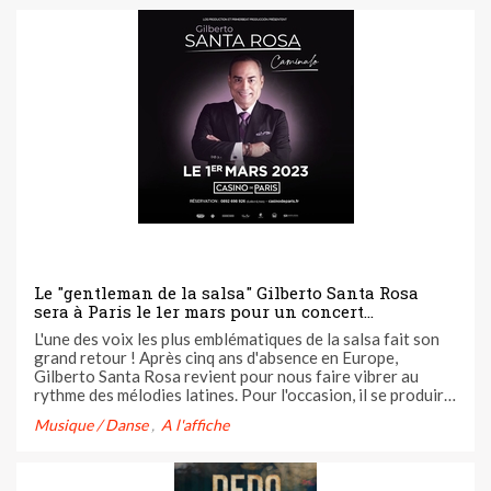
Le "gentleman de la salsa" Gilberto Santa Rosa
sera à Paris le 1er mars pour un concert
exceptionnel au Casino de Paris !
L'une des voix les plus emblématiques de la salsa fait son
grand retour ! Après cinq ans d'absence en Europe,
Gilberto Santa Rosa revient pour nous faire vibrer au
rythme des mélodies latines. Pour l'occasion, il se produira
au Casino de Paris le 1er mars lors d'un concert unique en
Musique / Danse
A l'affiche
France.