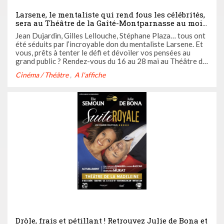
Larsene, le mentaliste qui rend fous les célébrités,
sera au Théâtre de la Gaîté-Montparnasse au mois
de mai pour vous présenter son spectaculaire
Jean Dujardin, Gilles Lellouche, Stéphane Plaza… tous ont
« Spectacle Enerveillant »
été séduits par l’incroyable don du mentaliste Larsene. Et
vous, prêts à tenter le défi et dévoiler vos pensées au
grand public ? Rendez-vous du 16 au 28 mai au Théâtre de
la Gaîté-Montparnasse. Vous en ressortirez émerveillés,
Cinéma / Théâtre
A l'affiche
énervés… enerveillés !
Drôle, frais et pétillant ! Retrouvez Julie de Bona et