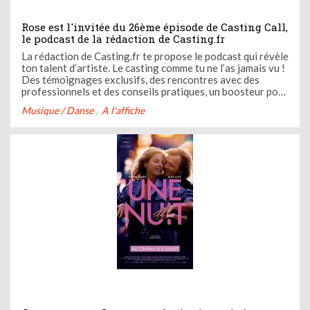
Rose est l'invitée du 26ème épisode de Casting Call,
le podcast de la rédaction de Casting.fr
La rédaction de Casting.fr te propose le podcast qui révèle
ton talent d’artiste. Le casting comme tu ne l’as jamais vu !
Des témoignages exclusifs, des rencontres avec des
professionnels et des conseils pratiques, un boosteur pour
ta carrière. Casting Call c’est ton nouveau coach audio.
Musique / Danse
A l'affiche
Ose devenir l’artiste que tu es avec Casting Call ! Dans ...