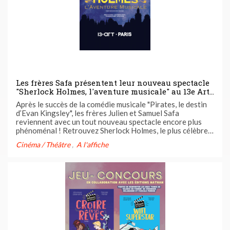
Les frères Safa présentent leur nouveau spectacle
"Sherlock Holmes, l'aventure musicale" au 13e Art
du 18 février au 4 mars ! Tentez de gagner vos
Après le succès de la comédie musicale "Pirates, le destin
places avec Casting.fr
d’Evan Kingsley", les frères Julien et Samuel Safa
reviennent avec un tout nouveau spectacle encore plus
phénoménal ! Retrouvez Sherlock Holmes, le plus célèbre
des détectives privés, dans une folle aventure musicale à
Cinéma / Théâtre
A l'affiche
retrouver au 13e Art du 18 février au 4 mars 2023.