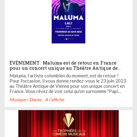
ÉVÈNEMENT : Maluma est de retour en France
pour un concert unique au Théâtre Antique de
Vienne. Casting.fr vous y invite, ça vous tente ?
Maluma, l’artiste colombien du moment, est de retour !
Alors participez à notre jeu-concours !
Pour l'occasion, il vous donne rendez-vous le 23 juin 2023
au Théâtre Antique de Vienne pour son unique concert en
France. Vous rêvez de voir celui qu'on surnomme "Papi
Juancho" ? Casting.fr vous invite ! Suivez nos instructions
Musique / Danse
A l'affiche
ci-dessous et tentez de remporter vos invitations pour cet
...