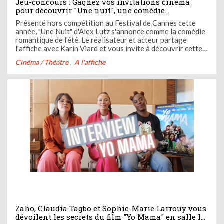
Jeu-concours : Gagnez vos invitations cinéma
pour découvrir "Une nuit", une comédie
romantique à la française signée Alex Lutz avec
Présenté hors compétition au Festival de Cannes cette
Karin Viard
année, "Une Nuit" d'Alex Lutz s'annonce comme la comédie
romantique de l'été. Le réalisateur et acteur partage
l'affiche avec Karin Viard et vous invite à découvrir cette
histoire passionnante. "Une nuit", un film à retrouver au
Cinéma / Théâtre
A l'affiche
cinéma dès aujourd'hui.
Zaho, Claudia Tagbo et Sophie-Marie Larrouy vous
dévoilent les secrets du film "Yo Mama" en salle le