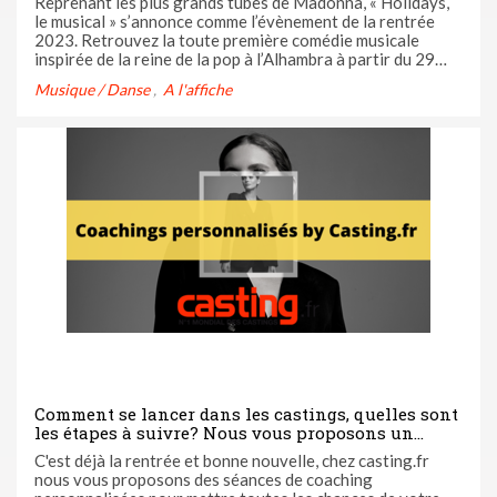
Reprenant les plus grands tubes de Madonna, « Holidays,
le musical » s’annonce comme l’évènement de la rentrée
2023. Retrouvez la toute première comédie musicale
inspirée de la reine de la pop à l’Alhambra à partir du 29
septembre. De nombreuses surprises vous attendent d’ici-
Musique / Danse
A l'affiche
là puisque Casting.fr est partenaire de ce spectacle. On
vous en dit ...
Comment se lancer dans les castings, quelles sont
les étapes à suivre? Nous vous proposons un
coaching personnalisé à l'agence pour déterminer
C'est déjà la rentrée et bonne nouvelle, chez casting.fr
vos plans d'action
nous vous proposons des séances de coaching