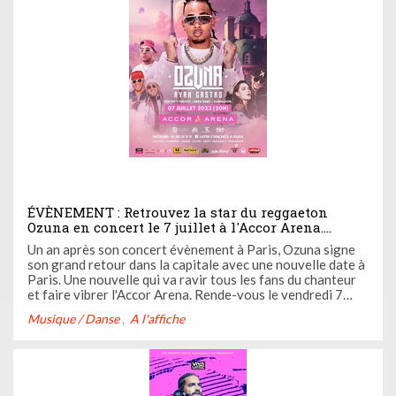
ÉVÈNEMENT : Retrouvez la star du reggaeton
Ozuna en concert le 7 juillet à l'Accor Arena.
Participez à notre jeu-concours exceptionnel pour
Un an après son concert évènement à Paris, Ozuna signe
gagner vos invitations
son grand retour dans la capitale avec une nouvelle date à
Paris. Une nouvelle qui va ravir tous les fans du chanteur
et faire vibrer l'Accor Arena. Rende-vous le vendredi 7
juillet pour danser sur ses plus grands hits. L'équipe de
Musique / Danse
A l'affiche
Casting.fr y sera pour vous dévoiler les coulisses de ...