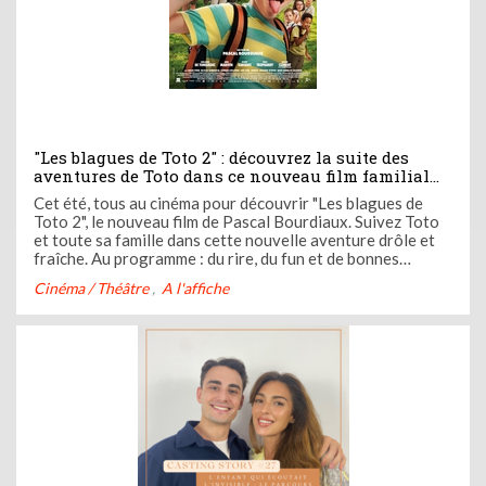
"Les blagues de Toto 2" : découvrez la suite des
aventures de Toto dans ce nouveau film familial
qui va vous captiver !
Cet été, tous au cinéma pour découvrir "Les blagues de
Toto 2", le nouveau film de Pascal Bourdiaux. Suivez Toto
et toute sa famille dans cette nouvelle aventure drôle et
fraîche. Au programme : du rire, du fun et de bonnes
blagues qui vont ravir les enfants et les parents !
Cinéma / Théâtre
A l'affiche
Participez à notre jeu-concours ci-dessous pour tenter de
gagner vos ...