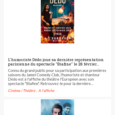
L'humoriste Dédo joue sa dernière représentation
parisienne du spectacle "Biafine" le 28 février
prochain à L'Européen ! Tentez de gagner vos
Connu du grand public pour sa participation aux premières
invitations grâce à Casting.fr
saisons du Jamel Comedy Club, l'humoriste et chanteur
Dédo est à l'affiche du théâtre l'Européen avec son
spectacle "Biafine". Retrouvez-le pour la dernière
représentation parisienne le 28 février prochain pour finir
Cinéma / Théâtre
A l'affiche
le mois en beauté.