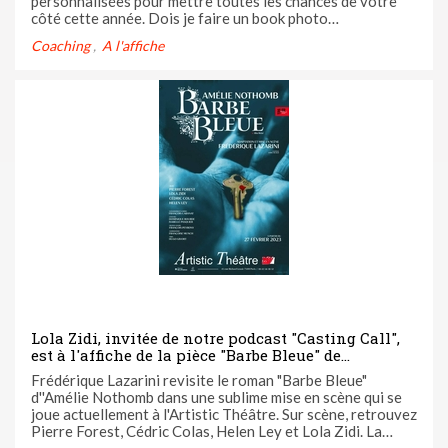
personnalisées pour mettre toutes les chances de votre
côté cette année. Dois je faire un book photo
nécessairement? Un agent est-il indispensable? Pourquoi
Coaching
A l'affiche
les directeurs de castings ne me répondent pas? C'est mon
rêve.... je ne sais pas ...
Lola Zidi, invitée de notre podcast "Casting Call",
est à l'affiche de la pièce "Barbe Bleue" de
Frédérique Lazarini qui se joue à l'Artistic Théâtre
Frédérique Lazarini revisite le roman "Barbe Bleue"
d''Amélie Nothomb dans une sublime mise en scène qui se
joue actuellement à l'Artistic Théâtre. Sur scène, retrouvez
Pierre Forest, Cédric Colas, Helen Ley et Lola Zidi. La
comédienne est d'ailleurs l'invitée de cette semaine dans