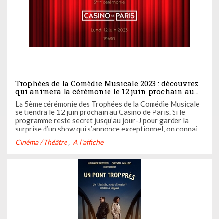
Trophées de la Comédie Musicale 2023 : découvrez
qui animera la cérémonie le 12 juin prochain au
Casino de Paris
La 5ème cérémonie des Trophées de la Comédie Musicale
se tiendra le 12 juin prochain au Casino de Paris. Si le
programme reste secret jusqu’au jour-J pour garder la
surprise d’un show qui s’annonce exceptionnel, on connait
néanmoins les noms des maîtres de cérémonie. Découvrez-
Cinéma / Théâtre
A l'affiche
les ci-dessous, vous allez être surpris !