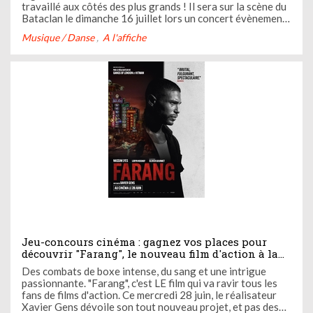
travaillé aux côtés des plus grands ! Il sera sur la scène du
Bataclan le dimanche 16 juillet lors un concert évènement.
Pour ce moment d'exception, il sera accompagné d'un
Musique / Danse
A l'affiche
orchestre et de chanteurs afin d'interpréter ses plus
grands ...
Jeu-concours cinéma : gagnez vos places pour
découvrir "Farang", le nouveau film d'action à la
française avec Nassim Lyes dans le rôle principal
Des combats de boxe intense, du sang et une intrigue
passionnante. "Farang", c'est LE film qui va ravir tous les
fans de films d'action. Ce mercredi 28 juin, le réalisateur
Xavier Gens dévoile son tout nouveau projet, et pas des