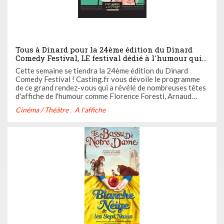
Tous à Dinard pour la 24ème édition du Dinard
Comedy Festival, LE festival dédié à l'humour qui
révèle les futurs grands humoristes (Florence
Cette semaine se tiendra la 24ème édition du Dinard
Foresti, Arnaud Tsamere, Baptiste Lecaplain...)
Comedy Festival ! Casting.fr vous dévoile le programme
de ce grand rendez-vous qui a révélé de nombreuses têtes
d'affiche de l'humour comme Florence Foresti, Arnaud
Tsamere ou encore Jérémy Ferrari. Ça se passe du 27 au
Cinéma / Théâtre
A l'affiche
30 avril.