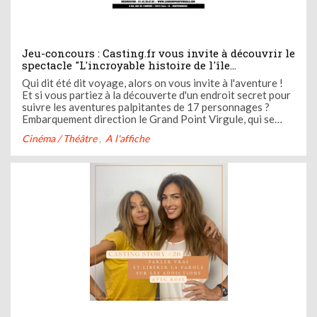
Jeu-concours : Casting.fr vous invite à découvrir le
spectacle "L'incroyable histoire de l'île
mystérieuse", une aventure à vivre en famille tout
Qui dit été dit voyage, alors on vous invite à l'aventure !
l'été au Grand Point Virgule
Et si vous partiez à la découverte d'un endroit secret pour
suivre les aventures palpitantes de 17 personnages ?
Embarquement direction le Grand Point Virgule, qui se
transforme en île mystérieuse à l'occasion du spectacle
Cinéma / Théâtre
A l'affiche
"L'incroyable histoire de l'île mystérieuse" de Cyril Gourbet
...