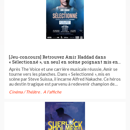
[Jeu-concours] Retrouvez Amir Haddad dans
« Sélectionné », un seul en scène poignant mis en
scène par Steve Suissa qui retrace la vie du nageur
Après The Voice et une carrière musicale réussie, Amir se
Alfred Nakache. Une pièce à l’affiche du Théâtre
tourne vers les planches. Dans « Selectionné », mis en
Marigny jusqu’au 2 avril
scène par Steve Suissa, il incarne Alfred Nakache. Ce héros
au destin tragique est parvenu à redevenir champion de
natation après sa déportation au camp d’Auschwitz.
Cinéma / Théâtre
A l'affiche