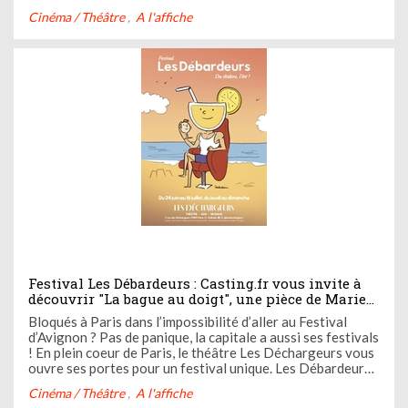
moindre. On vous en parle ci-dessous et vous fait gagner
Cinéma / Théâtre
A l'affiche
des places pour découvrir cette pépite.
Festival Les Débardeurs : Casting.fr vous invite à
découvrir "La bague au doigt", une pièce de Marie
Cantin à retrouver au théâtre des Déchargeurs
Bloqués à Paris dans l’impossibilité d’aller au Festival
d’Avignon ? Pas de panique, la capitale a aussi ses festivals
! En plein coeur de Paris, le théâtre Les Déchargeurs vous
ouvre ses portes pour un festival unique. Les Débardeurs,
c'est l'occasion de faire de belles découvertes et de vivre
Cinéma / Théâtre
A l'affiche
un été placé sous le signe de l'art. Des ...