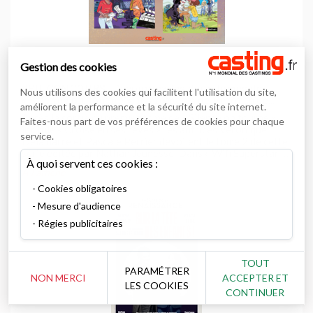
Gestion des cookies
JEU-CONCOURS : Découvrez les deux tomes de
Nous utilisons des cookies qui facilitent l'utilisation du site,
« Silence on tourne », les romans de Véronique
améliorent la performance et la sécurité du site internet.
Delamarre et Pascale Perrier qui vous plongent
Après la sortie du premier tome de « Silence on tourne »
Faites-nous part de vos préférences de cookies pour chaque
dans l’univers du cinéma dès l’âge de 9 ans
intitulé « Croise en ses rêves », les autrices Véronique
service.
Delamarre et Pascale Perrier dévoilent le tome 2 de cette
série éditée par Nathan Jeunesse. Dans « Wifi Superstar »,
À quoi servent ces cookies :
suivez l’héroïne, Madison, lors de ses folles aventures
A l'affiche
dans le milieu du cinéma. Vous souhaitez en savoir plus ...
Cookies obligatoires
Mesure d'audience
Régies publicitaires
TOUT
PARAMÉTRER
NON MERCI
ACCEPTER ET
LES COOKIES
CONTINUER