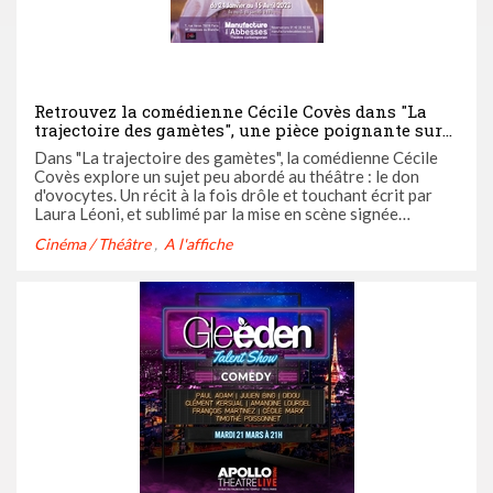
Retrouvez la comédienne Cécile Covès dans "La
trajectoire des gamètes", une pièce poignante sur
le don d'ovocytes à retrouver à la Manufacture des
Dans "La trajectoire des gamètes", la comédienne Cécile
Abbesses jusqu'au 15 avril
Covès explore un sujet peu abordé au théâtre : le don
d'ovocytes. Un récit à la fois drôle et touchant écrit par
Laura Léoni, et sublimé par la mise en scène signée
Morgan Perez.
Cinéma / Théâtre
A l'affiche