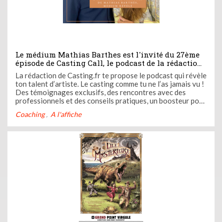
Le médium Mathias Barthes est l'invité du 27ème
épisode de Casting Call, le podcast de la rédaction
de Casting.fr
La rédaction de Casting.fr te propose le podcast qui révèle
ton talent d’artiste. Le casting comme tu ne l’as jamais vu !
Des témoignages exclusifs, des rencontres avec des
professionnels et des conseils pratiques, un boosteur pour
ta carrière. Casting Call c’est ton nouveau coach audio.
Coaching
A l'affiche
Ose devenir l’artiste que tu es avec Casting Call ! Dans ...