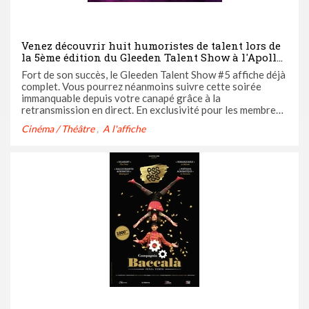
Venez découvrir huit humoristes de talent lors de
la 5ème édition du Gleeden Talent Show à l'Apollo
Théâtre le mardi 21 mars
Fort de son succès, le Gleeden Talent Show #5 affiche déjà
complet. Vous pourrez néanmoins suivre cette soirée
immanquable depuis votre canapé grâce à la
retransmission en direct. En exclusivité pour les membres
de Casting.fr, nous vous offrons les ultimes places pour y
Cinéma / Théâtre
A l'affiche
assister depuis l'Apollo Théâtre à Paris. Découvrez
comment participer ...