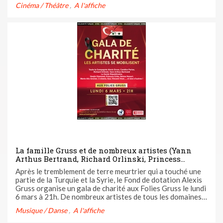
Cinéma / Théâtre
A l'affiche
notre podcast "Casting Call". L'épisode est disponible sur ...
La famille Gruss et de nombreux artistes (Yann
Arthus Bertrand, Richard Orlinski, Princess
Erika...) se mobilisent en solidarité pour la Turquie
Après le tremblement de terre meurtrier qui a touché une
et la Syrie à l'occasion d'un gala de charité le 6
partie de la Turquie et la Syrie, le Fond de dotation Alexis
mars aux Folies Gruss
Gruss organise un gala de charité aux Folies Gruss le lundi
6 mars à 21h. De nombreux artistes de tous les domaines
artistiques seront présents pour cette soirée unique dont
Musique / Danse
A l'affiche
les profits seront reversés à deux associations ...