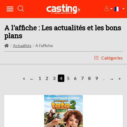
A l'affiche : Les actualités et les bons
plans
Actualités
A l'affiche
Catégories
«
1
2
3
4
5
6
7
8
9
...
»