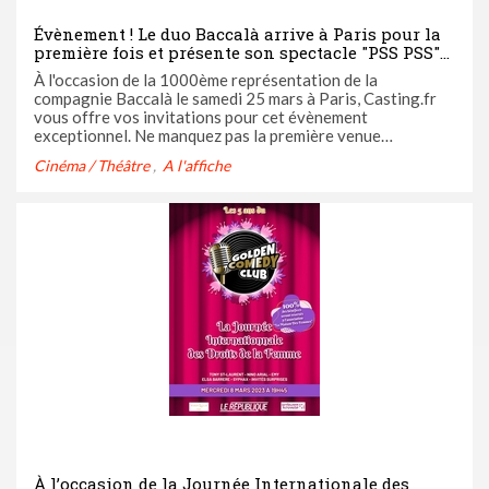
Évènement ! Le duo Baccalà arrive à Paris pour la
première fois et présente son spectacle "PSS PSS"
au Théâtre Libre. Tentez de gagner vos invitations
À l'occasion de la 1000ème représentation de la
grâce à Casting.fr
compagnie Baccalà le samedi 25 mars à Paris, Casting.fr
vous offre vos invitations pour cet évènement
exceptionnel. Ne manquez pas la première venue
parisienne de ce talentueux duo de circassiens italo-
Cinéma / Théâtre
A l'affiche
suisse. On vous en dit plus ci-dessous.
À l’occasion de la Journée Internationale des