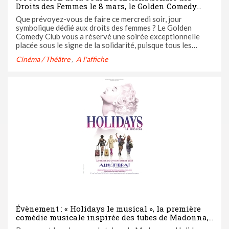
Droits des Femmes le 8 mars, le Golden Comedy
Club organise une soirée de gala au profit de
Que prévoyez-vous de faire ce mercredi soir, jour
l’association La Maison des femmes
symbolique dédié aux droits des femmes ? Le Golden
Comedy Club vous a réservé une soirée exceptionnelle
placée sous le signe de la solidarité, puisque tous les
bénéfices seront reversés à l’association La Maison des
Cinéma / Théâtre
A l'affiche
Femmes. On vous dit tout sur le programme et les invités
ci-dessous.
Évènement : « Holidays le musical », la première
comédie musicale inspirée des tubes de Madonna,
arrive à l’Alhambra à partir du 29 septembre