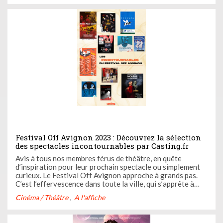
Festival Off Avignon 2023 : Découvrez la sélection
des spectacles incontournables par Casting.fr
Avis à tous nos membres férus de théâtre, en quête
d’inspiration pour leur prochain spectacle ou simplement
curieux. Le Festival Off Avignon approche à grands pas.
C’est l’effervescence dans toute la ville, qui s’apprête à
vivre un mois de juillet au rythme des représentations.
Cinéma / Théâtre
A l'affiche
Mais que voir ? Casting.fr vous a préparé une sélection de
ses ...