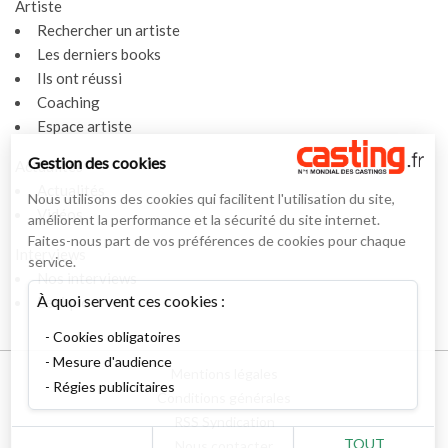
Artiste
Rechercher un artiste
Les derniers books
Ils ont réussi
Coaching
Espace artiste
Gestion des cookies
Actualités
Actualités
Nous utilisons des cookies qui facilitent l'utilisation du site,
Vidéos
améliorent la performance et la sécurité du site internet.
Faites-nous part de vos préférences de cookies pour chaque
Interviews
service.
Nos interviews
À quoi servent ces cookies :
Lexique
Cookies obligatoires
Mesure d'audience
Mentions légales
Régies publicitaires
Conditions générales
RSS Syndication
TOUT
Nous contacter