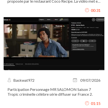
proposée par le restaurant Coco Recipe. La vidéo met en
valeur le lieu, l’ambiance, le service ainsi que les plats, à
00:31
travers des plans immersifs filmés du point de vue du
client. J’ai assuré le...
Baskwat972
09/07/2026
Participation Personnage MR SALOMON Saison 7
Tropic criminelle célèbre série diffuser sur France 2.
01:15