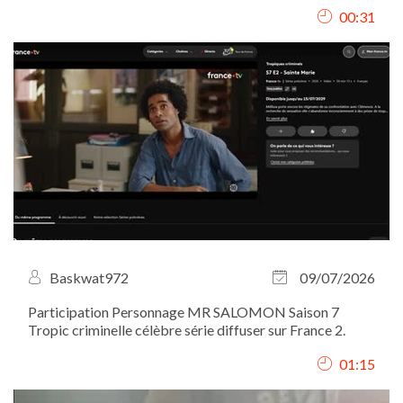
valeur le lieu, l’ambiance, le service ainsi que les plats, à
00:31
travers des plans immersifs filmés du point de vue du
client. J’ai assuré le...
Baskwat972
09/07/2026
Participation Personnage MR SALOMON Saison 7
Tropic criminelle célèbre série diffuser sur France 2.
01:15