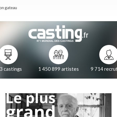
son gateau
3
castings
1 450 899
artistes
9 714
recru