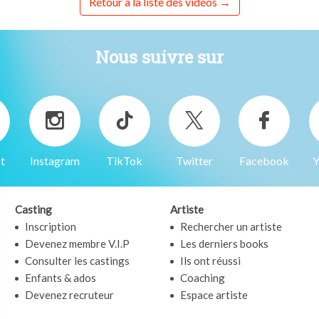
Retour à la liste des vidéos
Nous suivre sur
t
Instagram
TikTok
Twitter
Facebook
Y
Casting
Artiste
Inscription
Rechercher un artiste
Devenez membre V.I.P
Les derniers books
Consulter les castings
Ils ont réussi
Enfants & ados
Coaching
Devenez recruteur
Espace artiste