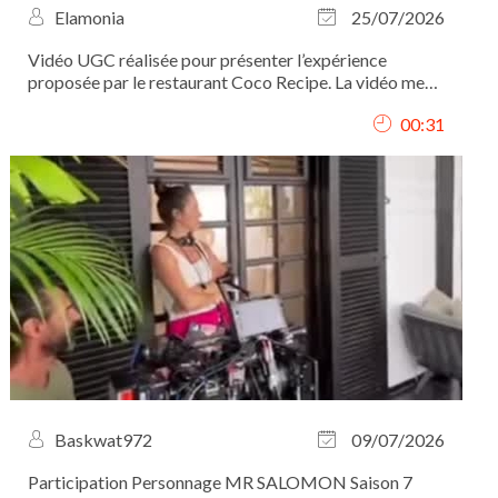
Elamonia
25/07/2026
Vidéo UGC réalisée pour présenter l’expérience
proposée par le restaurant Coco Recipe. La vidéo met
en valeur le lieu, l’ambiance, le service ainsi que les
00:31
plats, à travers des plans immersifs filmés du point de
vue du client. J’ai assuré le...
Baskwat972
09/07/2026
Participation Personnage MR SALOMON Saison 7