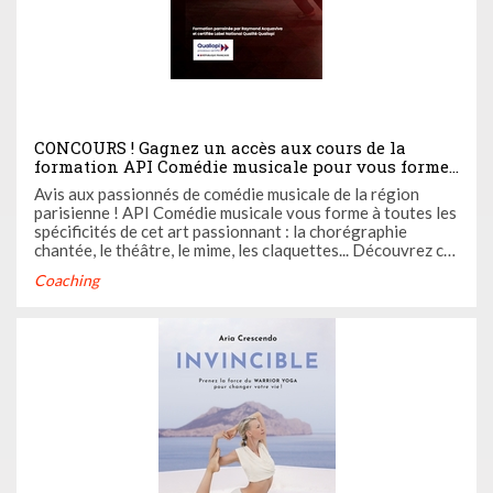
CONCOURS ! Gagnez un accès aux cours de la
formation API Comédie musicale pour vous former
à la comédie musicale !
Avis aux passionnés de comédie musicale de la région
parisienne ! API Comédie musicale vous forme à toutes les
spécificités de cet art passionnant : la chorégraphie
chantée, le théâtre, le mime, les claquettes... Découvrez ci-
dessous comment gagner un accès privilégié pour
Coaching
découvrir cette formation.