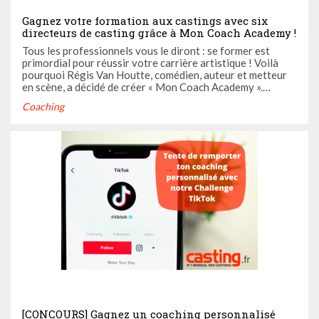
Gagnez votre formation aux castings avec six
directeurs de casting grâce à Mon Coach Academy !
Tous les professionnels vous le diront : se former est
primordial pour réussir votre carrière artistique ! Voilà
pourquoi Régis Van Houtte, comédien, auteur et metteur
en scène, a décidé de créer « Mon Coach Academy ».
Aujourd’hui, Casting.fr vous propose de gagner une
Coaching
formation d’une semaine avec des directeurs de castings
pour vous former à ...
[CONCOURS] Gagnez un coaching personnalisé