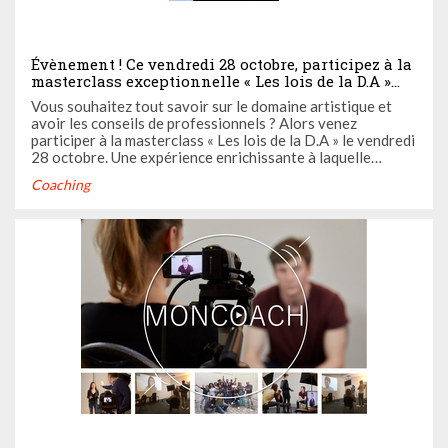
Évènement ! Ce vendredi 28 octobre, participez à la
masterclass exceptionnelle « Les lois de la D.A »
organisée par la directrice artistique Yass la DA
Vous souhaitez tout savoir sur le domaine artistique et
avoir les conseils de professionnels ? Alors venez
participer à la masterclass « Les lois de la D.A » le vendredi
28 octobre. Une expérience enrichissante à laquelle
Casting.fr vous convie à l’occasion d’un jeu-concours !
Coaching