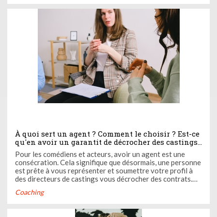
À quoi sert un agent ? Comment le choisir ? Est-ce
qu'en avoir un garantit de décrocher des castings
et de vivre de sa passion ? On vous explique tout !
Pour les comédiens et acteurs, avoir un agent est une
consécration. Cela signifique que désormais, une personne
est prête à vous représenter et soumettre votre profil à
des directeurs de castings vous décrocher des contrats.
L'agent s'occupe de tout : de la communication aux
Coaching
négociations, c'est lui qui a votre carrière entre les mains.
En ...