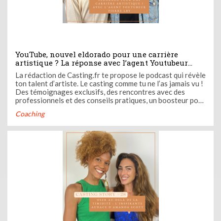
YouTube, nouvel eldorado pour une carrière
artistique ? La réponse avec l’agent Youtubeur
Pierre LBY dans le 30ème épisode de Casting Call,
La rédaction de Casting.fr te propose le podcast qui révèle
le podcast de la rédaction de Casting.fr
ton talent d’artiste. Le casting comme tu ne l’as jamais vu !
Des témoignages exclusifs, des rencontres avec des
professionnels et des conseils pratiques, un boosteur pour
ta carrière. Casting Call c’est ton nouveau coach audio.
Coaching
Ose devenir l’artiste que tu es avec Casting Call ! Dans ...