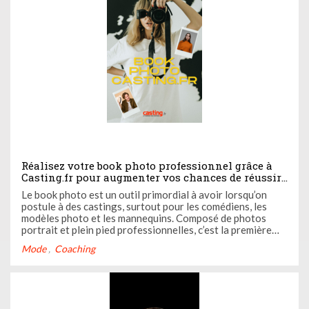
Réalisez votre book photo professionnel grâce à
Casting.fr pour augmenter vos chances de réussir
tous vos castings !
Le book photo est un outil primordial à avoir lorsqu’on
postule à des castings, surtout pour les comédiens, les
modèles photo et les mannequins. Composé de photos
portrait et plein pied professionnelles, c’est la première
chose que les directeurs de casting et les recruteurs
Mode
Coaching
regardent. Voilà pourquoi il faut impérativement le
travailler ! ...