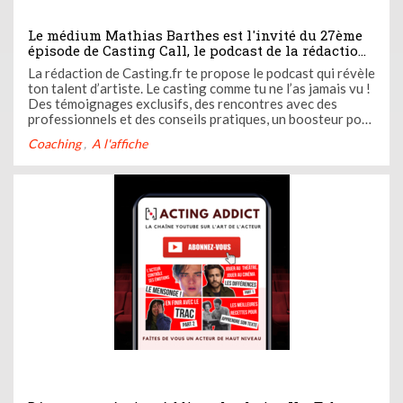
Le médium Mathias Barthes est l'invité du 27ème
épisode de Casting Call, le podcast de la rédaction
de Casting.fr
La rédaction de Casting.fr te propose le podcast qui révèle
ton talent d’artiste. Le casting comme tu ne l’as jamais vu !
Des témoignages exclusifs, des rencontres avec des
professionnels et des conseils pratiques, un boosteur pour
ta carrière. Casting Call c’est ton nouveau coach audio.
Coaching
A l'affiche
Ose devenir l’artiste que tu es avec Casting Call ! Dans ...