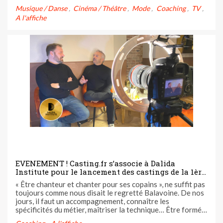
parole est plus que jamais une nécessité… Rencontre avec
Musique / Danse
Cinéma / Théâtre
Mode
Coaching
TV
un directeur de casting engagé vers plus d'éthique ...
A l'affiche
EVENEMENT ! Casting.fr s’associe à Dalida
Institute pour le lancement des castings de la 1ère
promotion.
« Être chanteur et chanter pour ses copains », ne suffit pas
toujours comme nous disait le regretté Balavoine. De nos
jours, il faut un accompagnement, connaître les
spécificités du métier, maîtriser la technique… Être formé à
être de vrais pros ! Et c’est exactement ce que propose la