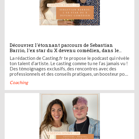
Découvrez l'étonnant parcours de Sebastian
Barrio, l'ex star du X devenu comédien, dans le
31ème épisode de Casting Call, le podcast de la
La rédaction de Casting.fr te propose le podcast qui révèle
rédaction de Casting.fr
ton talent d’artiste. Le casting comme tu ne l’as jamais vu !
Des témoignages exclusifs, des rencontres avec des
professionnels et des conseils pratiques, un boosteur pour
ta carrière. Casting Call c’est ton nouveau coach audio.
Coaching
Ose devenir l’artiste que tu es avec Casting Call ! Dans ...