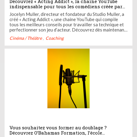
Découvrez « Acting Addict », la chaine YouTube
indispensable pour tous les comédiens créée par
Jocelyn Muller, directeur du Studio Muller
Jocelyn Muller, directeur et fondateur du Studio Muller, a
créé « Acting Addict », une chaine YouTube qui compile
tous les meilleurs conseils pour travailler sa technique et
perfectionner son jeu d’acteur. Découvrez dès maintenant
son contenu et bénéficiez d’un cadeau de bienvenue : une
Cinéma / Théâtre
Coaching
formation gratuite en ligne.
Vous souhaitez vous former au doublage ?
Découvrez O’Bahamas Formation, l’école