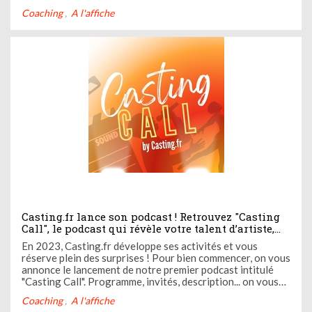
nécessairement? Un agent est-il indispensable? Pourquoi
Coaching
A l'affiche
les directeurs de castings ne me répondent pas? C'est mon
rêve.... je ne sais pas ...
Casting.fr lance son podcast ! Retrouvez "Casting
Call", le podcast qui révèle votre talent d’artiste,
sur toutes les plateformes de streaming
En 2023, Casting.fr développe ses activités et vous
réserve plein des surprises ! Pour bien commencer, on vous
annonce le lancement de notre premier podcast intitulé
"Casting Call". Programme, invités, description... on vous
dévoile tout ci-dessous ! Suivez-nous sur toutes les
Coaching
A l'affiche
plateformes de streaming pour écouter "Casting Call".