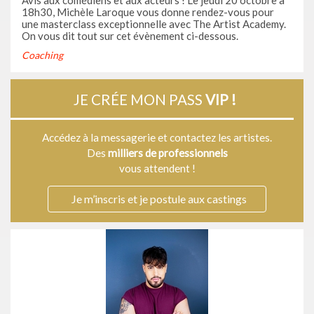
Avis aux comédiens et aux acteurs ! Le jeudi 20 octobre à
18h30, Michèle Laroque vous donne rendez-vous pour
une masterclass exceptionnelle avec The Artist Academy.
On vous dit tout sur cet évènement ci-dessous.
Coaching
JE CRÉE MON PASS
VIP !
Accédez à la messagerie et contactez les artistes.
Des
milliers de professionnels
vous attendent !
Je m’inscris et je postule aux castings