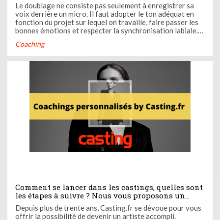
parisienne de référence pour vous initier ou vous
Le doublage ne consiste pas seulement à enregistrer sa
perfectionner au doublage
voix derrière un micro. Il faut adopter le ton adéquat en
fonction du projet sur lequel on travaille, faire passer les
bonnes émotions et respecter la synchronisation labiale.
Pour vous former, Casting.fr vous emmène à la découverte
Coaching
de l’école de doublage O’Bahamas Formation.
Comment se lancer dans les castings, quelles sont
les étapes à suivre ? Nous vous proposons un
coaching personnalisé à l'agence pour déterminer
Depuis plus de trente ans, Casting.fr se dévoue pour vous
vos plans d'action
offrir la possibilité de devenir un artiste accompli.