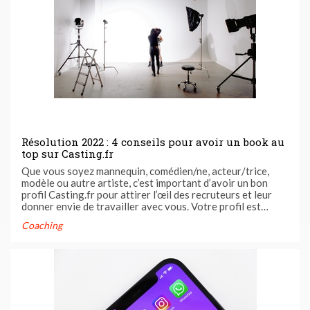
Résolution 2022 : 4 conseils pour avoir un book au
top sur Casting.fr
Que vous soyez mannequin, comédien/ne, acteur/trice,
modèle ou autre artiste, c’est important d’avoir un bon
profil Casting.fr pour attirer l’œil des recruteurs et leur
donner envie de travailler avec vous. Votre profil est
comme votre carte de visite, il faut que celui-ci reflète
Coaching
votre personnalité, votre côté artistique, votre
expérience et ...