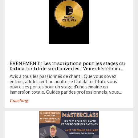
ÉVÈNEMENT : Les inscriptions pour les stages du
Dalida Institute sont ouvertes ! Venez bénéficier
d'un accompagnement artistique complet aux
Avis à tous les passionnés de chant ! Que vous soyez
côtés de professionnels
enfant, adolescent ou adulte, le Dalida Institute vous
ouvre ses portes pour un stage d'une semaine en
immersion totale. Guidés par des professionnels, vous
serez formés à tous les aspects de l'industrie musicale.
Coaching
Casting.fr vous en dit plus sur cette expérience unique ci-
dessous.