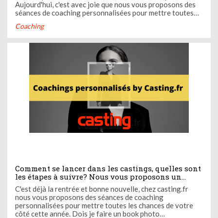
Aujourd'hui, c'est avec joie que nous vous proposons des
séances de coaching personnalisées pour mettre toutes
les chances de votre côté cette année ! Dois-je faire un
Coaching
book photo nécessairement ? Un agent est-il
indispensable ? ...
Comment se lancer dans les castings, quelles sont
les étapes à suivre? Nous vous proposons un
coaching personnalisé à l'agence pour déterminer
C'est déjà la rentrée et bonne nouvelle, chez casting.fr
vos plans d'action
nous vous proposons des séances de coaching
personnalisées pour mettre toutes les chances de votre
côté cette année. Dois je faire un book photo