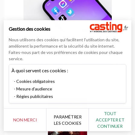
Gestion des cookies
Nous utilisons des cookies qui facilitent l'utilisation du site,
améliorent la performance et la sécurité du site internet.
Comment développer sa notoriété et son audience
Faites-nous part de vos préférences de cookies pour chaque
sur les réseaux ? Voici 3 conseils incontournables
service.
pour que votre talent rayonne en 2022!
Vous êtes comédien, chanteur, danseur, photographe et ne
savez pas comment vous faire connaître des médias? Vous
À quoi servent ces cookies :
aimeriez développer votre audience sur les réseaux
sociaux ? Voici les étapes clés pour vous lancer et surtout
Cookies obligatoires
que ça fonctionne.
Coaching
Mesure d'audience
Régies publicitaires
TOUT
PARAMÉTRER
NON MERCI
ACCEPTER ET
LES COOKIES
CONTINUER