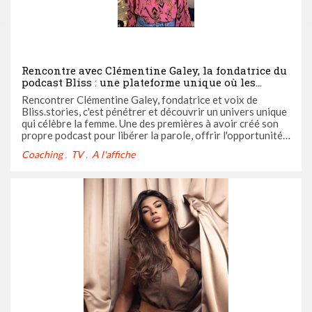
Rencontre avec Clémentine Galey, la fondatrice du
podcast Bliss : une plateforme unique où les
femmes prennent enfin la parole sans tabous
Rencontrer Clémentine Galey, fondatrice et voix de
autour de la grossesse !
Bliss.stories, c'est pénétrer et découvrir un univers unique
qui célèbre la femme. Une des premières à avoir créé son
propre podcast pour libérer la parole, offrir l'opportunité
aux femmes et aux ...
Coaching
TV
A l'affiche