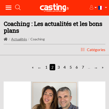
Coaching : Les actualités et les bons
plans
Actualités
Coaching
Catégories
«
1
2
3
4
5
6
7
...
»