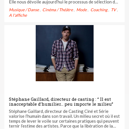
Elle nous dévoile aujourd’hui le processus de sélection des
candidats de “Mariés au premier regard” ! “Il s’agit de vrais
Musique / Danse
Cinéma / Théâtre
Mode
Coaching
TV
engagements et d’un vrai mariage ” Tania De ...
A l'affiche
Stéphane Gaillard, directeur de casting : “ Il est
inacceptable d’humilier… peu importe le milieu”
Stéphane Gaillard, directeur de Casting Ciné et Série
valorise l’humain dans son travail. Un milieu secret où il est
temps de lever le voile sur certaines pratiques qui peuvent
ternir l’estime des artistes. Parce que la libération de la