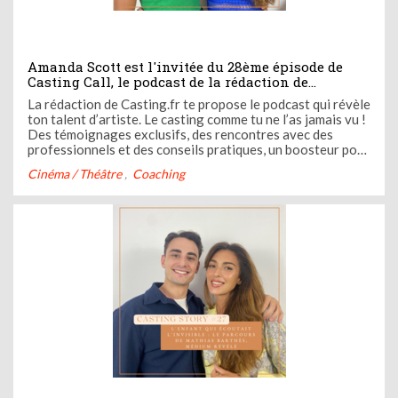
Amanda Scott est l'invitée du 28ème épisode de
Casting Call, le podcast de la rédaction de
Casting.fr
La rédaction de Casting.fr te propose le podcast qui révèle
ton talent d’artiste. Le casting comme tu ne l’as jamais vu !
Des témoignages exclusifs, des rencontres avec des
professionnels et des conseils pratiques, un boosteur pour
ta carrière. Casting Call c’est ton nouveau coach audio.
Cinéma / Théâtre
Coaching
Ose devenir l’artiste que tu es avec Casting Call ! Dans ...