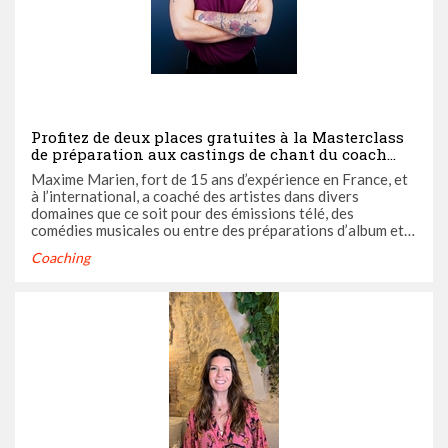
Profitez de deux places gratuites à la Masterclass
de préparation aux castings de chant du coach
vocal Maxime Marien !
Maxime Marien, fort de 15 ans d’expérience en France, et
à l’international, a coaché des artistes dans divers
domaines que ce soit pour des émissions télé, des
comédies musicales ou entre des préparations d’album et
de tournées. Aujourd’hui il met son savoir au service de
Coaching
tous afin de préparer les artistes aux futures attentes du
milieu.