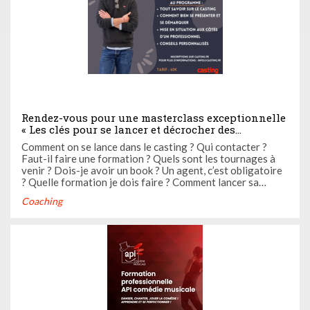
Rendez-vous pour une masterclass exceptionnelle
« Les clés pour se lancer et décrocher des
castings » avec le directeur de casting cinéma
Comment on se lance dans le casting ? Qui contacter ?
Stéphane Gaillard et Soledad Franco
Faut-il faire une formation ? Quels sont les tournages à
venir ? Dois-je avoir un book ? Un agent, c’est obligatoire
? Quelle formation je dois faire ? Comment lancer sa
carrière ? Comment bien se préparer à un casting ? Avec
Coaching
Casting.fr, le directeur de casting cinéma Stéphane
Gaillard ...