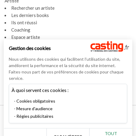
Artiste
Rechercher un artiste
Les derniers books
Ils ont réussi
Coaching
Espace artiste
Gestion des cookies
Actualités
Actualités
Nous utilisons des cookies qui facilitent l'utilisation du site,
Vidéos
améliorent la performance et la sécurité du site internet.
Faites-nous part de vos préférences de cookies pour chaque
Interviews
service.
Nos interviews
À quoi servent ces cookies :
Lexique
Cookies obligatoires
Mesure d'audience
Mentions légales
Régies publicitaires
Conditions générales
RSS Syndication
TOUT
Nous contacter