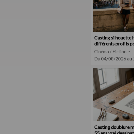
Casting silhouett
différents profils p
métrage
Cinéma / Fiction
Du 04/08/2026 au
Casting doublure m
55 ans vrai dessina