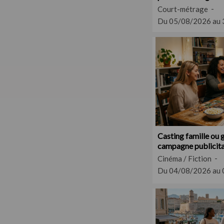
en Eure-et-Loir
Court-métrage
Du 05/08/2026 au
Casting famille ou 
campagne publicitai
sociétés
Cinéma / Fiction
Du 04/08/2026 au