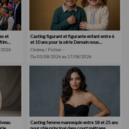
es et
Casting figurant et figurante enfant entre 6
film
et 10 ans pour la série Demain nous
appartient
/2026
Cinéma / Fiction
Du 03/08/2026 au 17/08/2026
iveau
Casting femme mannequin entre 18 et 25 ans
rie
pour rôle principal dans court métrage