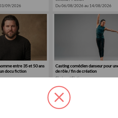
 03/09/2026
Du 06/08/2026 au 14/08/2026
homme entre 35 et 50 ans
Casting comédien danseur pour une
un docu fiction
de rôle / fin de création
Cinéma / Fiction
 20/08/2026
Du 06/08/2026 au 27/08/2026
Exclu
Casting.fr