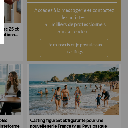
Accédez à la messagerie et contactez
les artistes.
Des
milliers de professionnels
tre 25 et
vous attendent !
itutionnel
Je m’inscris et je postule aux
castings
ôles
Casting figurant et figurante pour une
plateforme
nouvelle série France tv au Pays basque