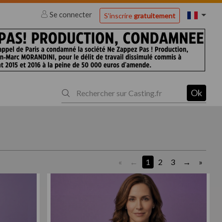
Se connecter
S'inscrire
gratuitement
Ok
«
1
2
3
»