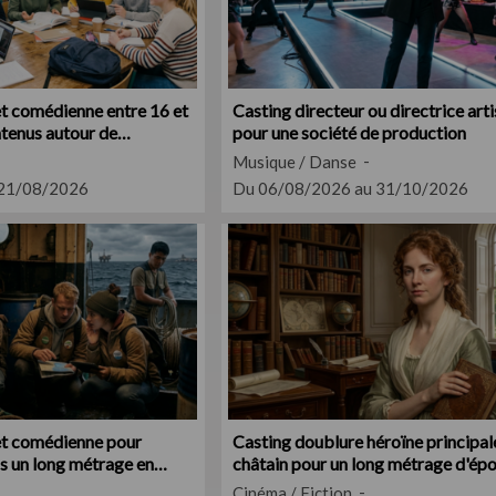
t comédienne entre 16 et
Casting directeur ou directrice art
ntenus autour de
pour une société de production
Musique / Danse
 21/08/2026
Du 06/08/2026 au 31/10/2026
et comédienne pour
Casting doublure héroïne principa
ns un long métrage en
châtain pour un long métrage d'ép
XVIIIe siècle
Cinéma / Fiction