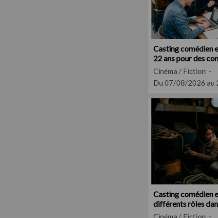
Casting comédien e
22 ans pour des co
l'éducation
Cinéma / Fiction
Du 07/08/2026 au
Casting comédien 
différents rôles da
Normandie
Cinéma / Fiction