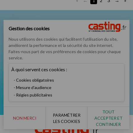
«
1
2
3
»
Nous suivre sur
Gestion des cookies
Nous utilisons des cookies qui facilitent l'utilisation du site,
améliorent la performance et la sécurité du site internet.
Faites-nous part de vos préférences de cookies pour chaque
service.
Podcast
Instagram
TikTok
Twitter
À quoi servent ces cookies :
Cookies obligatoires
Mesure d'audience
Régies publicitaires
Facebook
YouTube
TOUT
PARAMÉTRER
NON MERCI
ACCEPTER ET
LES COOKIES
CONTINUER