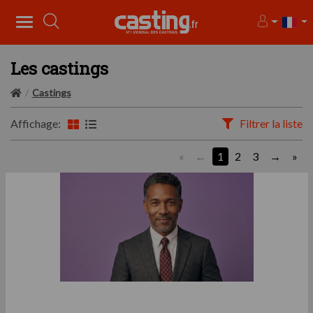
Les castings
Castings
Affichage:
Filtrer la liste
«
1
2
3
»