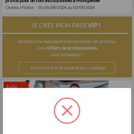
profils pour un film institutionnel à Montpellier
Cinéma / Fiction
Du 05/08/2026 au 10/09/2026
JE CRÉE MON PASS
VIP !
Accédez à la messagerie et contactez les artistes.
Des
milliers de professionnels
vous attendent !
Je m’inscris et je postule aux castings
Exclu
Casting.fr