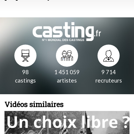
98
1 451 059
9 714
castings
artistes
recruteurs
Vidéos similaires