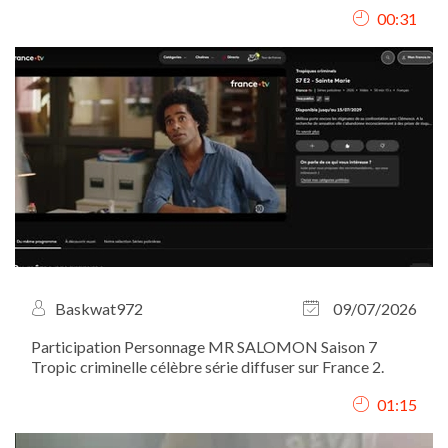
valeur le lieu, l’ambiance, le service ainsi que les plats, à
00:31
travers des plans immersifs filmés du point de vue du
client. J’ai assuré le...
Baskwat972
09/07/2026
Participation Personnage MR SALOMON Saison 7
Tropic criminelle célèbre série diffuser sur France 2.
01:15