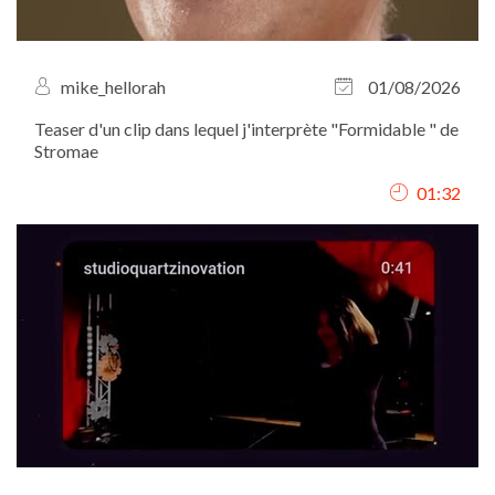
mike_hellorah
01/08/2026
Teaser d'un clip dans lequel j'interprète "Formidable " de
Stromae
01:32