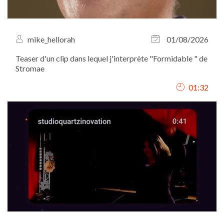
mike_hellorah
01/08/2026
Teaser d'un clip dans lequel j'interprète "Formidable " de
Stromae
01:32