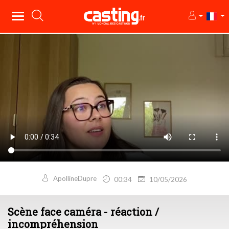
ApollineDupre
00:34
10/05/2026
Scène face caméra - réaction /
incompréhension