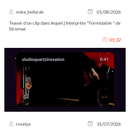
mike_hellorah
01/08/2026
Teaser d'un clip dans lequel j'interprète "Formidable " de
Stromae
01:32
roselya
31/07/2026