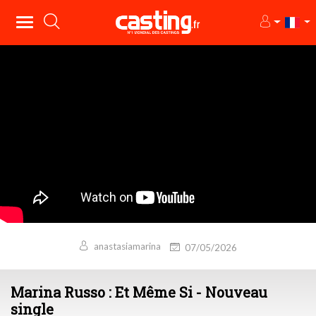
anastasiamarina
07/05/2026
Marina Russo : Et Même Si - Nouveau
single