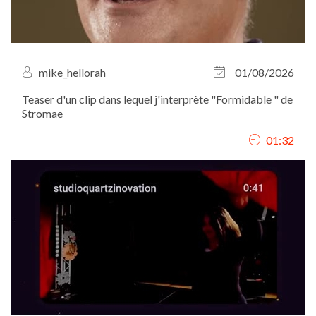
mike_hellorah
01/08/2026
Teaser d'un clip dans lequel j'interprète "Formidable " de
Stromae
01:32