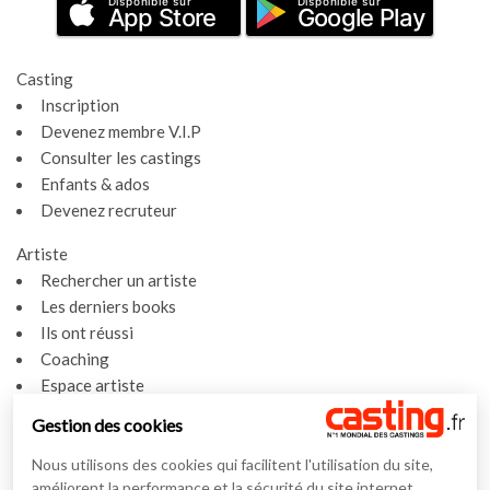
Disponible sur
Disponible sur
App Store
Google Play
Casting
Inscription
Devenez membre V.I.P
Consulter les castings
Enfants & ados
Devenez recruteur
Artiste
Rechercher un artiste
Les derniers books
Ils ont réussi
Coaching
Espace artiste
Gestion des cookies
Actualités
Actualités
Nous utilisons des cookies qui facilitent l'utilisation du site,
Vidéos
améliorent la performance et la sécurité du site internet.