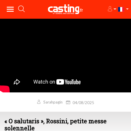
Sarahpagin
04/08/2025
« O salutaris », Rossini, petite messe
solennelle