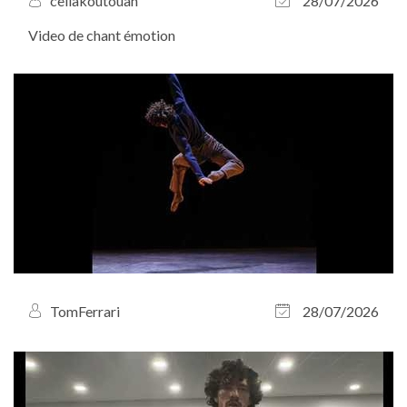
celiakoutouan
28/07/2026
Video de chant émotion
TomFerrari
28/07/2026