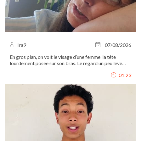
Ira9
07/08/2026
En gros plan, on voit le visage d’une femme, la tête
lourdement posée sur son bras. Le regard un peu levé
vers le haut, elle chuchote comme si elle parlait à une
01:23
autre elle-même : "Ah, Iritchka, ma pauvre, t’as tellement
travaillé aujourd’hui,...