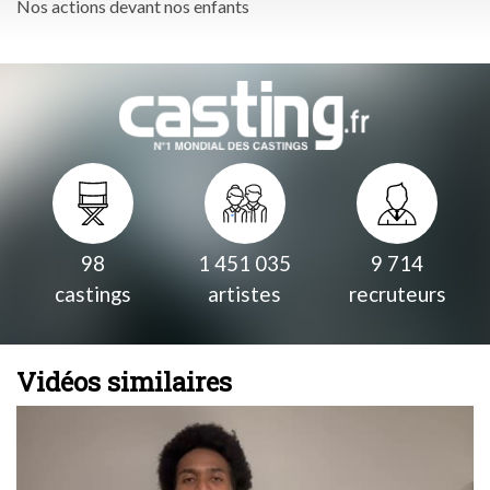
Nos actions devant nos enfants
98
1 451 035
9 714
castings
artistes
recruteurs
Vidéos similaires