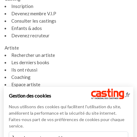
Inscription
Devenez membre V.I.P
Consulter les castings
Enfants & ados
Devenez recruteur
Artiste
Rechercher un artiste
Les derniers books
Ils ont réussi
Coaching
Espace artiste
Gestion des cookies
Actualités
Actualités
Nous utilisons des cookies qui facilitent l'utilisation du site,
Vidéos
améliorent la performance et la sécurité du site internet.
Faites-nous part de vos préférences de cookies pour chaque
Interviews
service.
Nos interviews