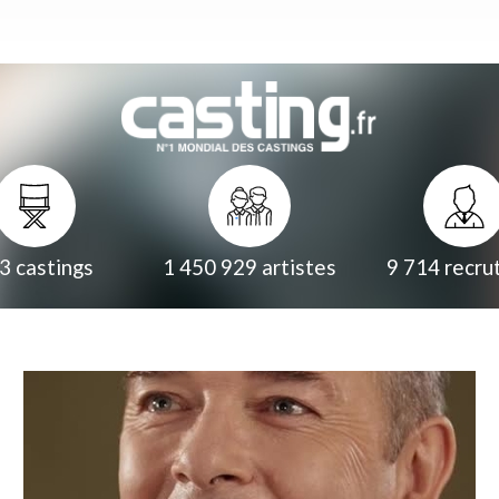
3
castings
1 450 929
artistes
9 714
recru