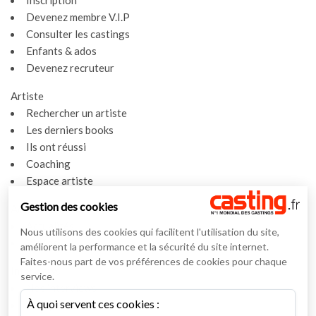
Inscription
Devenez membre V.I.P
Consulter les castings
Enfants & ados
Devenez recruteur
Artiste
Rechercher un artiste
Les derniers books
Ils ont réussi
Coaching
Espace artiste
Gestion des cookies
Actualités
Actualités
Nous utilisons des cookies qui facilitent l'utilisation du site,
Vidéos
améliorent la performance et la sécurité du site internet.
Faites-nous part de vos préférences de cookies pour chaque
Interviews
service.
Nos interviews
À quoi servent ces cookies :
Lexique