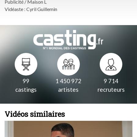
Publicité / Maison L
Vidéaste : Cyril Guillemin
99
1 450 972
9 714
castings
artistes
recruteurs
Vidéos similaires