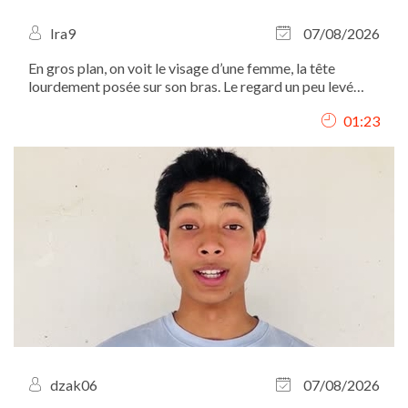
Ira9
07/08/2026
En gros plan, on voit le visage d’une femme, la tête
lourdement posée sur son bras. Le regard un peu levé
vers le haut, elle chuchote comme si elle parlait à une
01:23
autre elle-même : "Ah, Iritchka, ma pauvre, t’as tellement
travaillé aujourd’hui,...
dzak06
07/08/2026