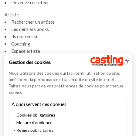
Devenez recruteur
Artiste
Rechercher un artiste
Les derniers books
Ils ont réussi
Coaching
Espace artiste
Gestion des cookies
Actualités
Actualités
Nous utilisons des cookies qui facilitent l'utilisation du site,
Vidéos
améliorent la performance et la sécurité du site internet.
Faites-nous part de vos préférences de cookies pour chaque
Interviews
service.
Nos interviews
À quoi servent ces cookies :
Lexique
Cookies obligatoires
Mesure d'audience
Mentions légales
Régies publicitaires
Conditions générales