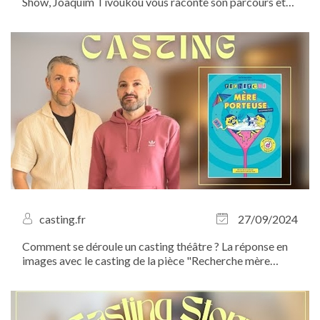
Show, Joaquim Tivoukou vous raconte son parcours et
vous invite à ne pas manquer ce rendez-vous
incontournable du stand-up. Le 20 octobre prochain,
venez assister à un show réinventé, plein de...
casting.fr
27/09/2024
Comment se déroule un casting théâtre ? La réponse en
images avec le casting de la pièce "Recherche mère
porteuse" que nous avons organisé avec Jérémy Boutier
et Nicolas Huan de la Compagnie Lâchez Prise au Salon
des Miroirs...