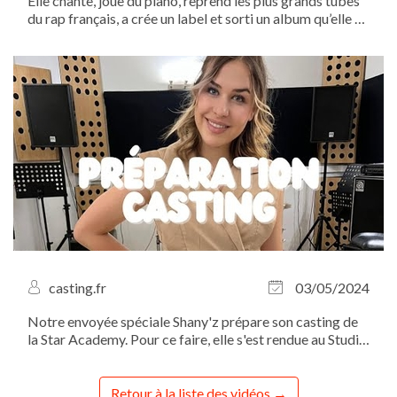
Elle chante, joue du piano, reprend les plus grands tubes
du rap français, a crée un label et sorti un album qu’elle a
ensuite transformé en spectacle… Rencontre avec la
TRÈS productive Emma Krief...
casting.fr
03/05/2024
Notre envoyée spéciale Shany'z prépare son casting de
la Star Academy. Pour ce faire, elle s'est rendue au Studio
Bleu pour un cours de chant avec la coach vocale
Floriane Colson.
Retour à la liste des vidéos