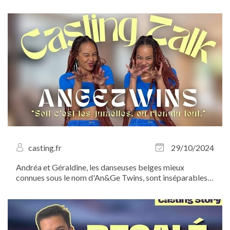
nous dans les coulisses ! Venez découvrir un grand
classique de la langue française revisité en comédie
musicale !
casting.fr
29/10/2024
Andréa et Géraldine, les danseuses belges mieux
connues sous le nom d'An&Ge Twins, sont inséparables,
que ce soit dans la vie ou sur scène. Chorés millimétrées,
looks identiques, même coupe de cheveux : impossible
de ne pas les confondre ! À...