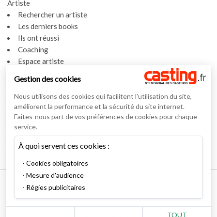
Artiste
Rechercher un artiste
Les derniers books
Ils ont réussi
Coaching
Espace artiste
Gestion des cookies
Actualités
Actualités
Nous utilisons des cookies qui facilitent l'utilisation du site,
Vidéos
améliorent la performance et la sécurité du site internet.
Faites-nous part de vos préférences de cookies pour chaque
Interviews
service.
Nos interviews
À quoi servent ces cookies :
Lexique
Cookies obligatoires
Mesure d'audience
Mentions légales
Régies publicitaires
Conditions générales
RSS Syndication
TOUT
Nous contacter