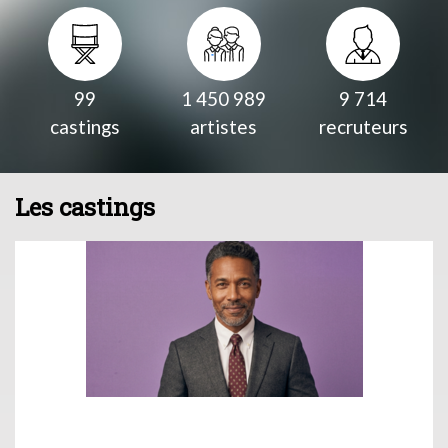
99
1 450 989
9 714
castings
artistes
recruteurs
Les castings