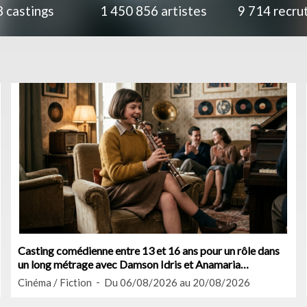
8
castings
1 450 856
artistes
9 714
recru
Casting comédienne entre 13 et 16 ans pour un rôle dans
un long métrage avec Damson Idris et Anamaria
Vartolomei
Cinéma / Fiction
Du 06/08/2026 au 20/08/2026