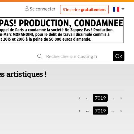
Se connecter
S'inscrire
gratuitement
Ok
s artistiques !
«
7019
»
«
7019
»