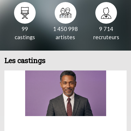
99
1 450 998
9 714
castings
artistes
recruteurs
Les castings