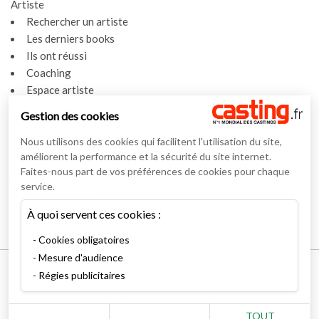
Artiste
Rechercher un artiste
Les derniers books
Ils ont réussi
Coaching
Espace artiste
Gestion des cookies
Actualités
Actualités
Nous utilisons des cookies qui facilitent l'utilisation du site,
Vidéos
améliorent la performance et la sécurité du site internet.
Faites-nous part de vos préférences de cookies pour chaque
Interviews
service.
Nos interviews
À quoi servent ces cookies :
Lexique
Cookies obligatoires
Mesure d'audience
Mentions légales
Régies publicitaires
Conditions générales
RSS Syndication
TOUT
Nous contacter