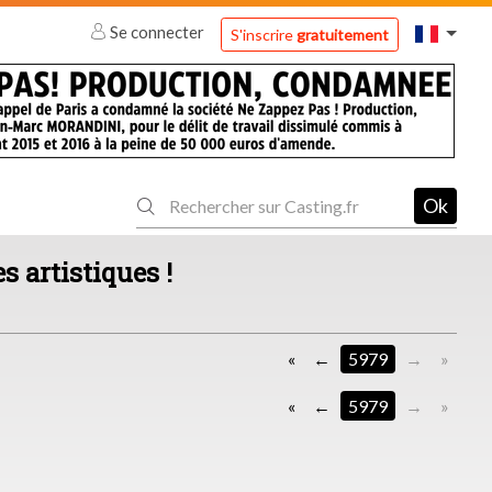
Se connecter
S'inscrire
gratuitement
Ok
s artistiques !
«
5979
»
«
5979
»