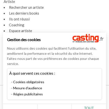
Artiste
Rechercher un artiste
Les derniers books
Ils ont réussi
Coaching
Espace artiste
Gestion des cookies
Actualités
Actualités
Nous utilisons des cookies qui facilitent l'utilisation du site,
Vidéos
améliorent la performance et la sécurité du site internet.
Faites-nous part de vos préférences de cookies pour chaque
Interviews
service.
Nos interviews
À quoi servent ces cookies :
Lexique
Cookies obligatoires
Mesure d'audience
Mentions légales
Régies publicitaires
Conditions générales
RSS Syndication
TOUT
Nous contacter