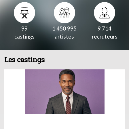
99
1 450 995
9 714
castings
artistes
recruteurs
Les castings