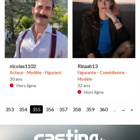
nicolas1102
Rinaah13
Acteur - Modèle - Figurant
Figurante - Comédienne -
30 ans
Modèle
Hors ligne
32 ans
Hors ligne
2
353
354
355
356
357
358
359
360
...
»