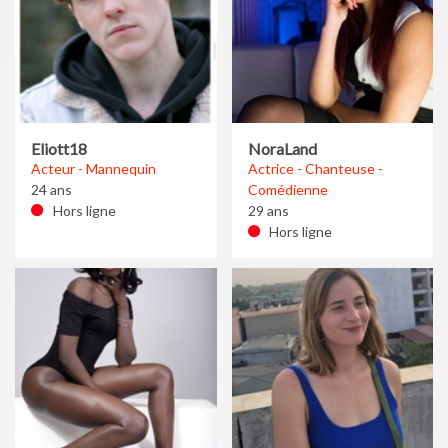
Eliott18
NoraLand
Acteur - Mannequin
Actrice - Chanteuse -
24 ans
Comédienne
Hors ligne
29 ans
Hors ligne