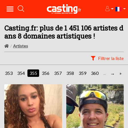
Casting.fr: plus de 1 451 106 artistes d
ans 8 domaines artistiques !
Artistes
Filtrer la liste
2
353
354
355
356
357
358
359
360
...
»