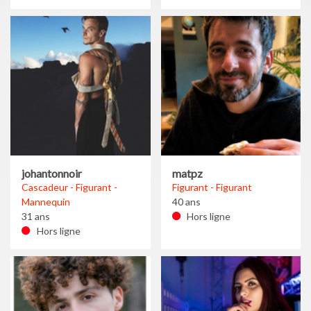
johantonnoir
matpz
Cascadeur - Figurant -
Figurant - Figurant
Mannequin
40 ans
31 ans
Hors ligne
Hors ligne