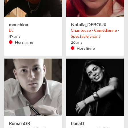
mouchlou
Natalia_DEBOUX
DJ
Chanteuse - Comédienne -
49 ans
Spectacle vivant
Hors ligne
26 ans
Hors ligne
RomainGR
IlonaD