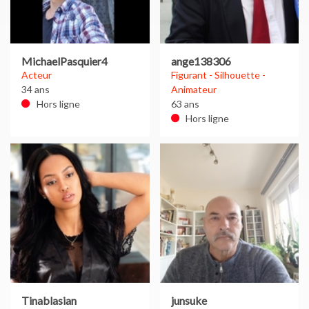
MichaelPasquier4
ange138306
Acteur
Figurant - Silhouette -
34 ans
Animateur
Hors ligne
63 ans
Hors ligne
Tinablasian
junsuke