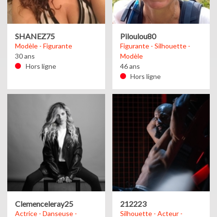
SHANEZ75
Piloulou80
Modèle - Figurante
Figurante - Silhouette -
30 ans
Modèle
Hors ligne
46 ans
Hors ligne
Clemenceleray25
212223
Actrice - Danseuse -
Silhouette - Acteur -