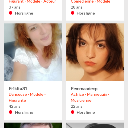
Figurant - Modèle - Acteur
Comédienne - Modèle
37 ans
28 ans
Hors ligne
Hors ligne
Erikita31
Eemmaadecp
Danseuse - Modèle -
Actrice - Mannequin -
Figurante
Musicienne
42 ans
22 ans
Hors ligne
Hors ligne