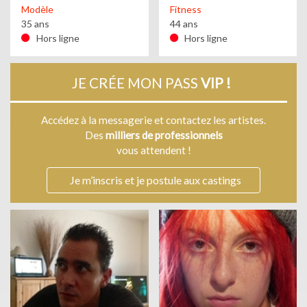
Modèle
Fitness
35 ans
44 ans
Hors ligne
Hors ligne
JE CRÉE MON PASS
VIP !
Accédez à la messagerie et contactez les artistes.
Des
milliers de professionnels
vous attendent !
Je m’inscris et je postule aux castings