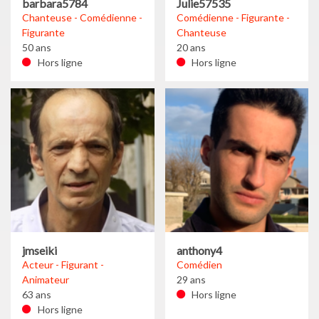
barbara5784
Julie57535
Chanteuse - Comédienne -
Comédienne - Figurante -
Figurante
Chanteuse
50 ans
20 ans
Hors ligne
Hors ligne
jmseiki
anthony4
Acteur - Figurant -
Comédien
Animateur
29 ans
63 ans
Hors ligne
Hors ligne