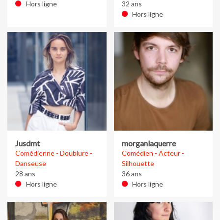
Hors ligne
32 ans
Hors ligne
Jusdmt
morganlaquerre
Comédienne - Doublure -
Comédien - Acteur -
Danseuse
Silhouette
28 ans
36 ans
Hors ligne
Hors ligne