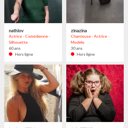
nathlov
zinazina
Actrice - Comédienne -
Chanteuse - Actrice -
Silhouette
Modèle
60 ans
30 ans
Hors ligne
Hors ligne