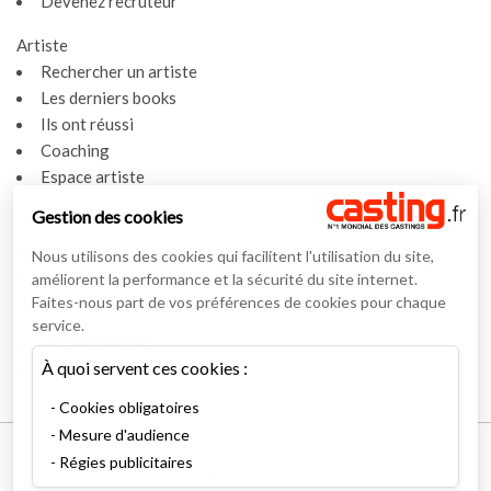
Devenez recruteur
Artiste
Rechercher un artiste
Les derniers books
Ils ont réussi
Coaching
Espace artiste
Gestion des cookies
Actualités
Actualités
Nous utilisons des cookies qui facilitent l'utilisation du site,
Vidéos
améliorent la performance et la sécurité du site internet.
Faites-nous part de vos préférences de cookies pour chaque
Interviews
service.
Nos interviews
À quoi servent ces cookies :
Lexique
Cookies obligatoires
Mesure d'audience
Mentions légales
Régies publicitaires
Conditions générales