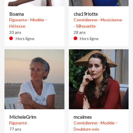
Boama
cha19rlotte
Figurante - Modèle -
Comédienne - Musicienne
Hôtesse
- Silhouette
33 ans
28 ans
Hors ligne
Hors ligne
MicheleGrim
mcalmes
Figurante
Comédienne - Modèle -
77 ans
Doublure voix