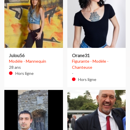
Julou56
Orane31
Modèle - Mannequin
Figurante - Modèle -
28 ans
Chanteuse
Hors ligne
-
Hors ligne