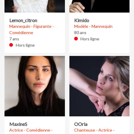
Lemon_citron
Kimido
Mannequin - Figurante -
Modèle - Mannequin
Comédienne
80 ans
7 ans
Hors ligne
Hors ligne
MaxineS
OOrla
Actrice - Comédienne -
Chanteuse - Actrice -