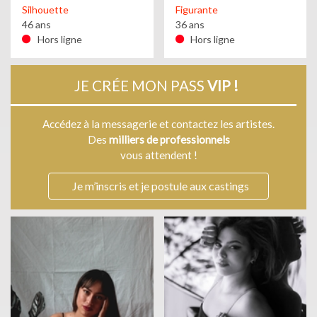
Silhouette
Figurante
46 ans
36 ans
Hors ligne
Hors ligne
JE CRÉE MON PASS
VIP !
Accédez à la messagerie et contactez les artistes.
Des
milliers de professionnels
vous attendent !
Je m’inscris et je postule aux castings