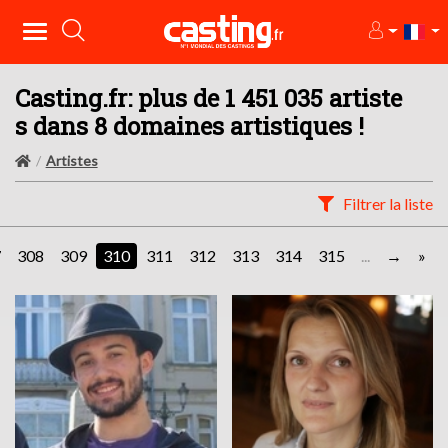
Casting.fr: plus de 1 451 035 artiste
s dans 8 domaines artistiques !
Artistes
Filtrer la liste
7
308
309
310
311
312
313
314
315
...
»