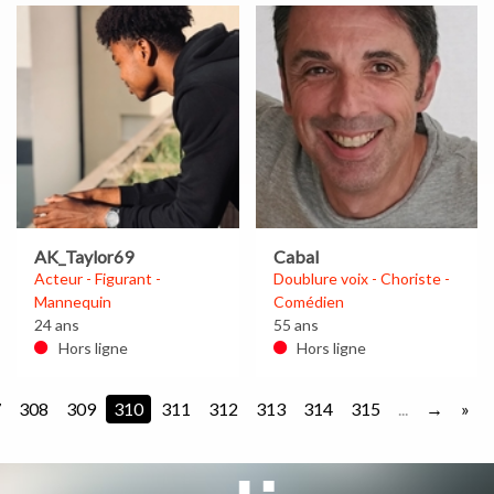
AK_Taylor69
Cabal
Acteur - Figurant -
Doublure voix - Choriste -
Mannequin
Comédien
24 ans
55 ans
Hors ligne
Hors ligne
7
308
309
310
311
312
313
314
315
...
»