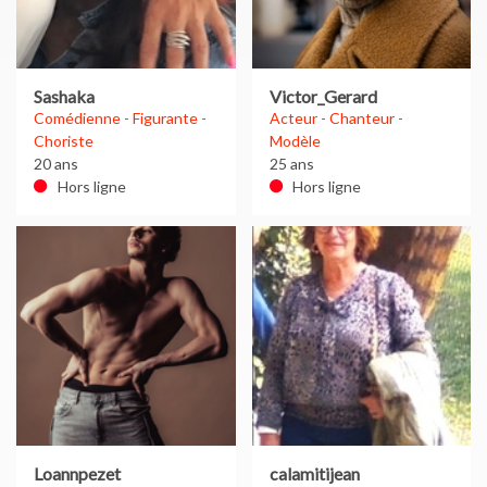
Sashaka
Victor_Gerard
Comédienne - Figurante -
Acteur - Chanteur -
Choriste
Modèle
20 ans
25 ans
Hors ligne
Hors ligne
Loannpezet
calamitijean