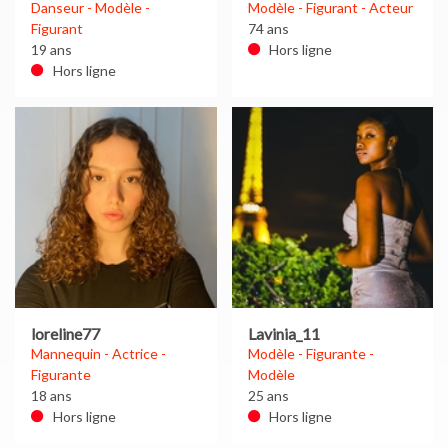
Danseur - Modèle -
Modèle - Figurant - Acteur
Figurant
74 ans
19 ans
Hors ligne
Hors ligne
loreline77
Lavinia_11
Mannequin - Actrice -
Modèle - Figurante -
Figurante
Modèle
18 ans
25 ans
Hors ligne
Hors ligne