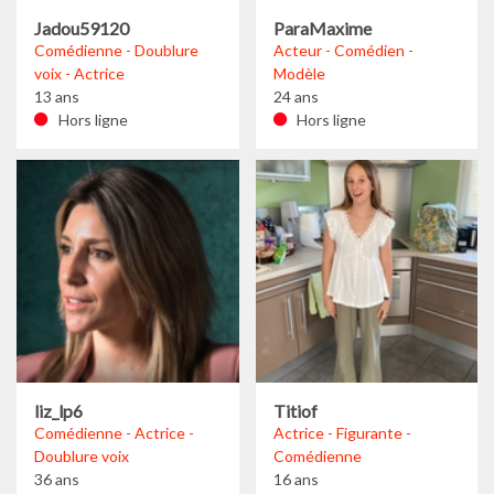
Jadou59120
ParaMaxime
Comédienne - Doublure
Acteur - Comédien -
voix - Actrice
Modèle
13 ans
24 ans
Hors ligne
Hors ligne
liz_lp6
Titiof
Comédienne - Actrice -
Actrice - Figurante -
Doublure voix
Comédienne
36 ans
16 ans