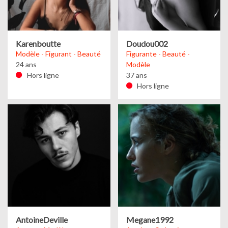
Karenboutte
Doudou002
Modèle - Figurant - Beauté
Figurante - Beauté -
24 ans
Modèle
Hors ligne
37 ans
Hors ligne
AntoineDeville
Megane1992