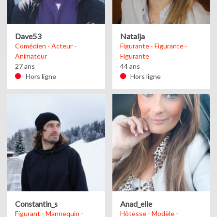
Dave53
Natalja
Comédien - Acteur -
Figurante - Figurante -
Animateur
Figurante
27 ans
44 ans
Hors ligne
Hors ligne
Constantin_s
Anad_elle
Figurant - Mannequin -
Hôtesse - Modèle -