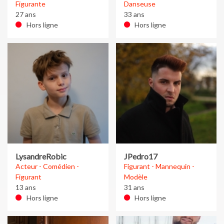
Figurante
Danseuse
27 ans
33 ans
Hors ligne
Hors ligne
LysandreRobic
JPedro17
Acteur - Comédien -
Figurant - Mannequin -
Figurant
Modèle
13 ans
31 ans
Hors ligne
Hors ligne