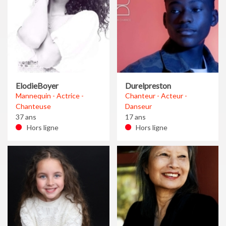
ElodieBoyer
Durelpreston
Mannequin - Actrice -
Chanteur - Acteur -
Chanteuse
Danseur
37 ans
17 ans
Hors ligne
Hors ligne