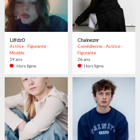
Lilfdz0
Chaineznr
Actrice - Figurante -
Comédienne - Actrice -
Modèle
Figurante
19 ans
26 ans
Hors ligne
Hors ligne