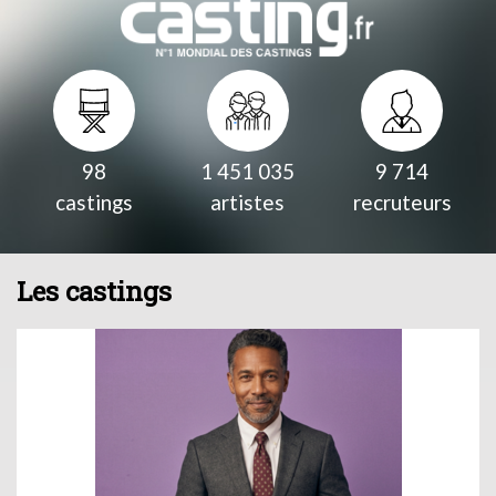
98
1 451 035
9 714
castings
artistes
recruteurs
Les castings