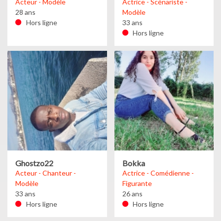
Acteur - Modèle
Actrice - Scénariste -
28 ans
Modèle
Hors ligne
33 ans
Hors ligne
Ghostzo22
Bokka
Acteur - Chanteur -
Actrice - Comédienne -
Modèle
Figurante
33 ans
26 ans
Hors ligne
Hors ligne