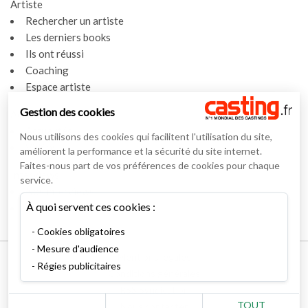
Artiste
Rechercher un artiste
Les derniers books
Ils ont réussi
Coaching
Espace artiste
Gestion des cookies
Actualités
Actualités
Nous utilisons des cookies qui facilitent l'utilisation du site,
Vidéos
améliorent la performance et la sécurité du site internet.
Faites-nous part de vos préférences de cookies pour chaque
Interviews
service.
Nos interviews
À quoi servent ces cookies :
Lexique
Cookies obligatoires
Mesure d'audience
Mentions légales
Régies publicitaires
Conditions générales
RSS Syndication
TOUT
Nous contacter