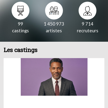
99
1 450 973
9 714
castings
artistes
recruteurs
Les castings