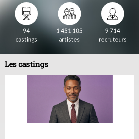
94
1 451 105
9 714
castings
artistes
recruteurs
Les castings