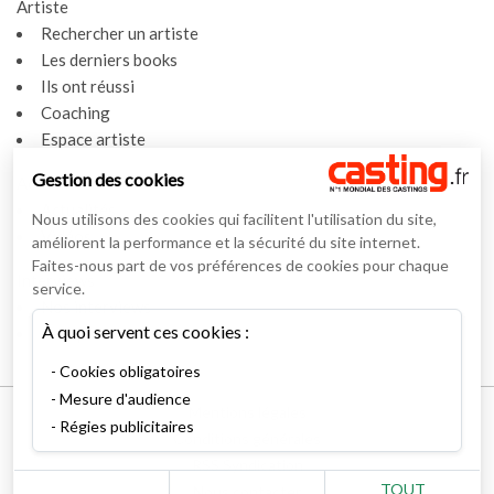
Artiste
Rechercher un artiste
Les derniers books
Ils ont réussi
Coaching
Espace artiste
Gestion des cookies
Actualités
Actualités
Nous utilisons des cookies qui facilitent l'utilisation du site,
Vidéos
améliorent la performance et la sécurité du site internet.
Faites-nous part de vos préférences de cookies pour chaque
Interviews
service.
Nos interviews
À quoi servent ces cookies :
Lexique
Cookies obligatoires
Mesure d'audience
Mentions légales
Régies publicitaires
Conditions générales
RSS Syndication
TOUT
Nous contacter