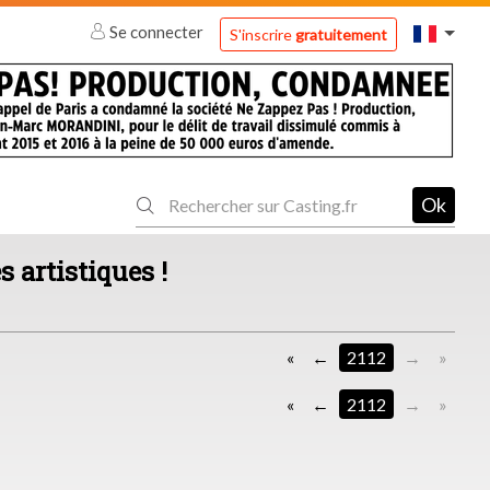
Se connecter
S'inscrire
gratuitement
Ok
s artistiques !
«
2112
»
«
2112
»