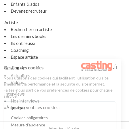
Enfants & ados
Devenez recruteur
Artiste
Rechercher un artiste
Les derniers books
Ils ont réussi
Coaching
Espace artiste
Gestion des cookies
Actualités
Actualités
Nous utilisons des cookies qui facilitent l'utilisation du site,
Vidéos
améliorent la performance et la sécurité du site internet.
Faites-nous part de vos préférences de cookies pour chaque
Interviews
service.
Nos interviews
À quoi servent ces cookies :
Lexique
Cookies obligatoires
Mesure d'audience
Mentions légales