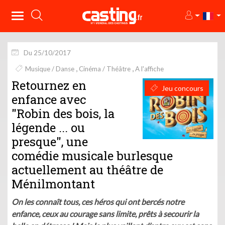
Du 25/10/2017
Musique / Danse
Cinéma / Théâtre
A l'affiche
Retournez en
Jeu concours
enfance avec
"Robin des bois, la
légende ... ou
presque", une
comédie musicale burlesque
actuellement au théâtre de
Ménilmontant
On les connaît tous, ces héros qui ont bercés notre
enfance, ceux au courage sans limite, prêts à secourir la