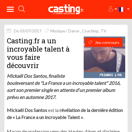
Du 03/07/2017
Musique / Danse
Coaching
TV
Casting.fr a un
Jeu concours
incroyable talent à
vous faire
découvrir
Mickaël Dos Santos, finaliste
bouleversant de "La France a un incroyable talent" 2016,
sort son premier single en attente d'un premier album
prévu en automne 2017.
Mickaël Dos Santos
est la
révélation de la dernière édition
de « La France a un incroyable Talent »
.
Maçon de profession venu des Hautes-Alpes et d’origine