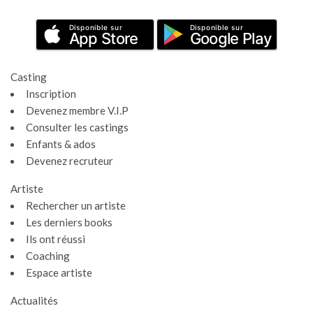
Disponible sur
Disponible sur
App Store
Google Play
Casting
Inscription
Devenez membre V.I.P
Consulter les castings
Enfants & ados
Devenez recruteur
Artiste
Rechercher un artiste
Les derniers books
Ils ont réussi
Coaching
Espace artiste
Gestion des cookies
Actualités