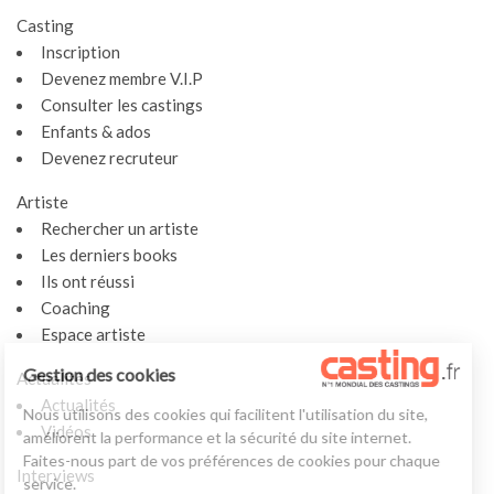
Casting
Inscription
Devenez membre V.I.P
Consulter les castings
Enfants & ados
Devenez recruteur
Artiste
Rechercher un artiste
Les derniers books
Ils ont réussi
Coaching
Espace artiste
Gestion des cookies
Actualités
Actualités
Nous utilisons des cookies qui facilitent l'utilisation du site,
Vidéos
améliorent la performance et la sécurité du site internet.
Faites-nous part de vos préférences de cookies pour chaque
Interviews
service.