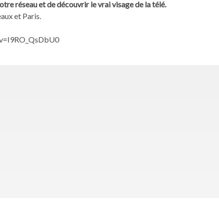
re réseau et de découvrir le vrai visage de la télé.
eaux et Paris.
h?v=I9RO_QsDbU0