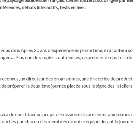
le paysage audiovisuel français.
Cette masterclass dirigée par Be
érences, débats interactifs, tests en live...
ous dire. Après 20 ans d'expérience en prime time, il racontera so
ngers... Plus que de simples confidences, ce premier temps fort de 
reconnus, un directeur des programmes, une directrice de producti
t de préparer la deuxième journée placée sous le signe des "atelier
sera de constituer un projet d'émission et la présenter aux termes d
 coachés par chacun des membres de notre équipe durant la journée. 