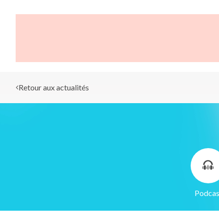
Retour aux actualités
Gestion des cookies
Nous utilisons des cookies qui facilitent l'utilisation du site,
Podcas
améliorent la performance et la sécurité du site internet.
Faites-nous part de vos préférences de cookies pour chaque